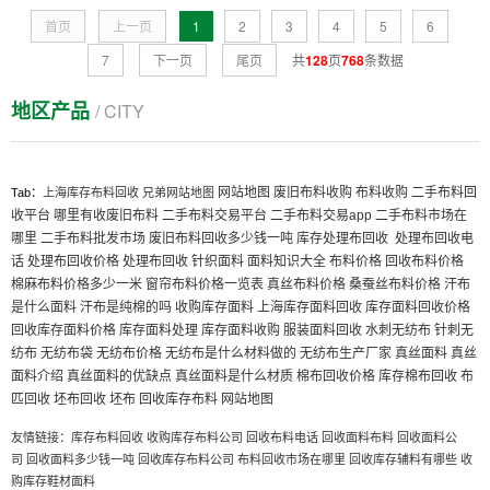
首页
上一页
1
2
3
4
5
6
7
下一页
尾页
共
128
页
768
条数据
地区产品
/ CITY
网站地图
废旧布料收购
布料收购
二手布料回
Tab：
上海库存布料回收
兄弟网站地图
收平台
哪里有收废旧布料
二手布料交易平台
二手布料交易app
二手布料市场在
哪里
二手布料批发市场
废旧布料回收多少钱一吨
库存处理布回收
处理布回收电
话
处理布回收价格
处理布回收
针织面料
面料知识大全
布料价格
回收布料价格
棉麻布料价格多少一米
窗帘布料价格一览表
真丝布料价格
桑蚕丝布料价格
汗布
是什么面料
汗布是纯棉的吗
收购库存面料
上海库存面料回收
库存面料回收价格
回收库存面料价格
库存面料处理
库存面料收购
服装面料回收
水刺无纺布
针刺无
纺布
无纺布袋
无纺布价格
无纺布是什么材料做的
无纺布生产厂家
真丝面料
真丝
面料介绍
真丝面料的优缺点
真丝面料是什么材质
棉布回收价格
库存棉布回收
布
匹回收
坯布回收
坯布
回收库存布料
网站地图
友情链接：
库存布料回收
收购库存布料公司
回收布料电话
回收面料布料
回收面料公
司
回收面料多少钱一吨
回收库存布料公司
布料回收市场在哪里
回收库存辅料有哪些
收
购库存鞋材面料