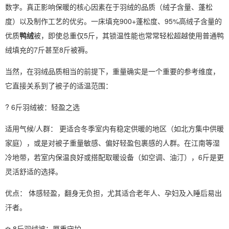
数字。真正影响保暖的核心因素在于羽绒的品质（绒子含量、蓬松
度）以及制作工艺的优劣。一床填充900+蓬松度、95%高绒子含量的
优质
鸭绒
被，即使总重仅5斤，其锁温性能也常常轻松超越使用普通鸭
绒填充的7斤甚至8斤被褥。
当然，在羽绒品质相当的前提下，重量确实是一个重要的参考维度，
它直接关系到了被子的适温范围：
? 6斤羽绒被：轻盈之选
适用气候/人群： 更适合冬季室内有稳定供暖的地区（如北方集中供暖
家庭），或是对被子重量敏感、偏好轻盈包裹感的人群。在江南等湿
冷地带，若室内保温良好或搭配取暖设备（如空调、油汀），6斤是更
灵活舒适的选择。
优点： 体感轻盈，翻身无负担，尤其适合老年人、孕妇及入睡后易出
汗者。
❄️ 8斤羽绒被：厚重守护