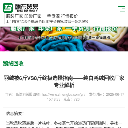
服装厂家 印染厂家 一手货源 行情报价
上门看货/洽谈价格/高价回收/平价销售/装卸一条龙服务
鹅绒回收
羽绒被6斤VS8斤终极选择指南——纯白鸭绒回收厂家
专业解析
作者：高端羽绒服回收https://www.shtengbu.com/yrf/
发布时间：2025-06-17
15:48:33
点击：726
信息摘要：
当秋风吹落最后一片枯叶，冬夜寒气开始渗透门窗缝隙时，寻找一