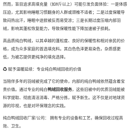
然而，盲目追求高填充量（如8斤以上）可能引发负面体验：一是体感
压迫，尤其影响睡眠习惯翻身的人群或颈椎不适者；二是过度保暖导
致闷热出汗，睡眠中途掀被反而易受凉；三是长期过度压缩内部羽
绒，影响其蓬松恢复能力，导致保暖性能下降加速被子损耗。
高品质纯白鸭绒，以其卓越的蓬松度、良好的保暖性和相对亲民的价
格，成为众多家庭的首选填充料。其白色色泽更易染色，杂质感更
低，为被芯提供更纯净的填充选择。
♻️ 赋予温暖延续：专业纯白鸭绒回收的价值
当陪伴多年的羽绒被完成了它的使命，内部的纯白鸭绒依然蕴含着宝
贵价值。通过专业的纯白
鸭绒回收服务
，这些旧被中的优质羽绒能被
科学提取、彻底清洁消毒、严格分拣，赋予新生。这不仅是对地球资
源的珍视，也是对环保理念的实践。
纯白鸭绒回收厂家/公司： 拥有专业的设备和工艺，确保回收过程高
效、卫生。