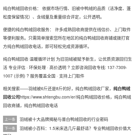
纯白鸭绒回收价格： 依据市场行情、旧被中鸭绒的品质（洁净度、蓬
松度保留情况）、含绒量及重量综合评定，公开透明。
便捷的纯白鸭绒回收服务： 许多成熟回收商提供在线估价、上门取件
等便利服务。只需简单搜索您所在地区的纯白鸭绒回收商铺或拨打官
方纯白鸭绒回收电话，即可轻松完成资源循环。
纯白鸭绒回收·温暖循环计划 为旧羽绒被赋予新生，让优质资源回归生
活 专业评估 · 环保处理 · 高价透明 ? 立即咨询回收专线: 137-7309-
1007 (示例) ? 服务覆盖全国 · 支持上门取件
相关搜索——羽绒被6斤还是8斤的好，纯白鸭绒回收厂家，
纯白鸭绒
回收公司
https://www.shtengbu.com/er/纯白鸭绒回收价格，纯白鸭绒
回收商铺，纯白鸭绒回收电话
羽绒被十大品牌揭秘与普白鸭绒回收的行业密码
上一条
羽绒被小百科：1.5米床选几斤最舒适？专业鸭绒回收价值大
下一条