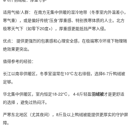
适用气候/人群： 在南方无集中供暖的湿冷地带（冬季室内外温差小，
寒气重），或是偏好传统”压身”厚重感、特别畏寒体质的人士。北方
极寒天气下（如零下20度+），厚重感更能抵挡严寒入侵。
优点： 提供更强烈的包裹感和心理安全感，在极端寒冷环境下物理隔
绝效果更突出。
值得参考的经验：
长江以南非供暖区，冬季室温常在10℃左右徘徊，选择6-7斤鸭绒被
足够。
华北集中供暖区，室内恒定18-22℃， 4-6斤轻盈
羽绒被
才是更舒适
的选择 ，避免过热闷汗。
严寒东北地区（尤其夜间），8斤及以上鸭绒被能提供更厚实的守护屏
障。