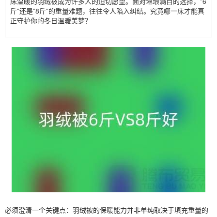
床温暖的羽绒被成为许多人的迫切愿望。面对琳琅满目的选择，”6
斤”还是”8斤”的重量难题，往往令人陷入纠结。究竟哪一床才能真
正守护你的冬日温暖美梦？
必须澄清一个关键点：羽绒被的保暖能力并非单纯取决于填充重量的