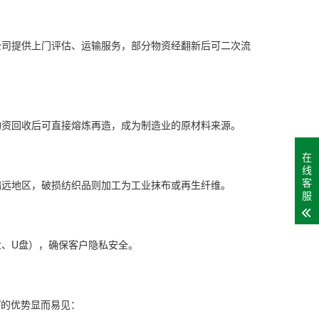
公司提供上门评估、运输服务，部分物资经翻新后可二次流
物资回收后可直接熔炼再造，成为制造业的原材料来源。
在
线
客
偏远地区，破损纺织品则加工为工业抹布或再生纤维。
服
、U盘），确保客户隐私安全。
om/fj/的优势显而易见：