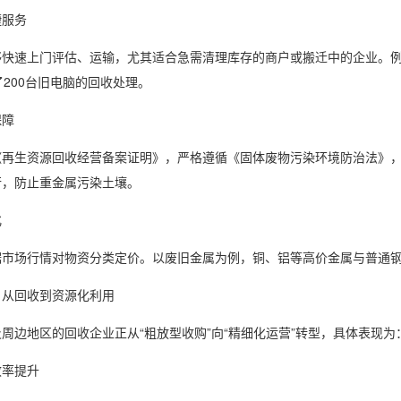
捷服务
够快速上门评估、运输，尤其适合急需清理库存的商户或搬迁中的企业。
了200台旧电脑的回收处理。
保障
《再生资源回收经营备案证明》，严格遵循《固体废物污染环境防治法》
行，防止重金属污染土壤。
化
市场行情对物资分类定价。以废旧金属为例，铜、铝等高价金属与普通钢材
：从回收到资源化利用
周边地区的回收企业正从“粗放型收购”向“精细化运营”转型，具体表现为
效率提升