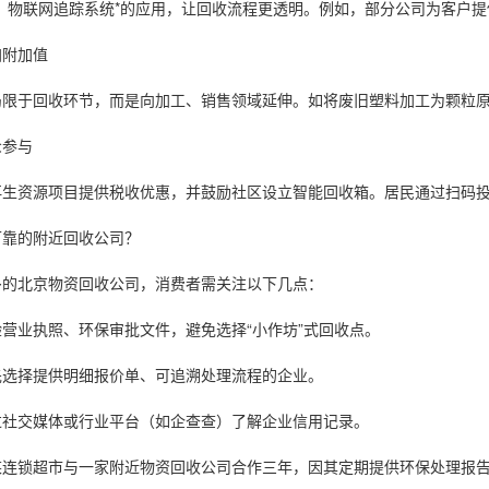
、物联网追踪系统*的应用，让回收流程更透明。例如，部分公司为客户
加附加值
局限于回收环节，而是向加工、销售领域延伸。如将废旧塑料加工为颗粒
众参与
再生资源项目提供税收优惠，并鼓励社区设立智能回收箱。居民通过扫码
可靠的附近回收公司？
多的北京物资回收公司，消费者需关注以下几点：
营业执照、环保审批文件，避免选择“小作坊”式回收点。
先选择提供明细报价单、可追溯处理流程的企业。
过社交媒体或行业平台（如企查查）了解企业信用记录。
某连锁超市与一家附近物资回收公司合作三年，因其定期提供环保处理报告