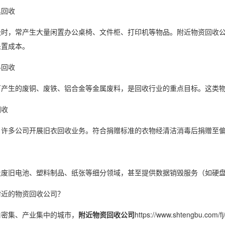
具回收
级时，常产生大量闲置办公桌椅、文件柜、打印机等物品。附近物资回收
处置成本。
料回收
厂产生的废铜、废铁、铝合金等金属废料，是回收行业的重点目标。这类
回收
，许多公司开展旧衣回收业务。符合捐赠标准的衣物经清洁消毒后捐赠至
及废旧电池、塑料制品、纸张等细分领域，甚至提供数据销毁服务（如硬盘
附近的物资回收公司？
口密集、产业集中的城市，
附近物资回收公司
https://www.shtengbu.c