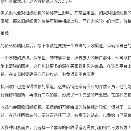
维修后才能使用，那么价格就会大打折扣。
供需关系也会对旧缝纫机的价格产生影响。在某些地区，如果对旧缝纫机
的区域，那么旧缝纫机的价格可能会相应上涨。而在需求较小的地区，价
道推荐
机的价格影响因素后，接下来就是要找一个靠谱的回收渠道，以确保自己
是一个不错的选择。像闲鱼、转转等平台，拥有庞大的用户群体，你可以
并附上清晰的图片，这样能让更多的潜在买家看到你的商品。在这些平台
的是，在交易时要确保自己的权益，避免遇到不良买家。
纫机回收店也是值得信赖的渠道。这些店铺通常有专业的评估人员，他们
进行维修和翻新，再进行二次销售，形成了一个完整的产业链。在这种店
回收站也会回收旧缝纫机。虽然他们可能给出的价格相对较低，但对于一
不过，在选择回收站时，要注意选择正规、有资质的站点，以免给自己带
格因多种因素而异，而选择一个靠谱的回收渠道则需要我们综合考虑各方