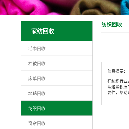
纺织回收
家纺回收
毛巾回收
棉被回收
信息摘要：
床单回收
在纺织行业
理这些积压
要性，帮助
地毯回收
纺织回收
窗帘回收