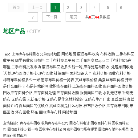
首页
上一页
1
2
3
4
5
6
7
下一页
尾页
共
8
页
44
条数据
地区产品
/ CITY
网站地图
废旧布料收购
布料收购
二手布料回
Tab：
上海库存布料回收
兄弟网站地图
收平台
哪里有收废旧布料
二手布料交易平台
二手布料交易app
二手布料市场在
哪里
二手布料批发市场
废旧布料回收多少钱一吨
库存处理布回收
处理布回收电
话
处理布回收价格
处理布回收
针织面料
面料知识大全
布料价格
回收布料价格
棉麻布料价格多少一米
窗帘布料价格一览表
真丝布料价格
桑蚕丝布料价格
汗布
是什么面料
汗布是纯棉的吗
收购库存面料
上海库存面料回收
库存面料回收价格
回收库存面料价格
库存面料处理
库存面料收购
服装面料回收
水刺无纺布
针刺无
纺布
无纺布袋
无纺布价格
无纺布是什么材料做的
无纺布生产厂家
真丝面料
真丝
面料介绍
真丝面料的优缺点
真丝面料是什么材质
棉布回收价格
库存棉布回收
布
匹回收
坯布回收
坯布
回收库存布料
网站地图
友情链接：
库存布料回收
收购库存布料公司
回收布料电话
回收面料布料
回收面料公
司
回收面料多少钱一吨
回收库存布料公司
布料回收市场在哪里
回收库存辅料有哪些
收
购库存鞋材面料