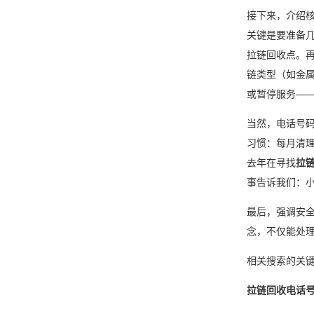
接下来，介绍
关键是要准备几
拉链回收点。再
链类型（如金
或暂停服务—
当然，电话号
习惯：每月清
去年在寻找
拉
事告诉我们：
最后，强调安
念，不仅能处
相关搜索的关
拉链回收电话