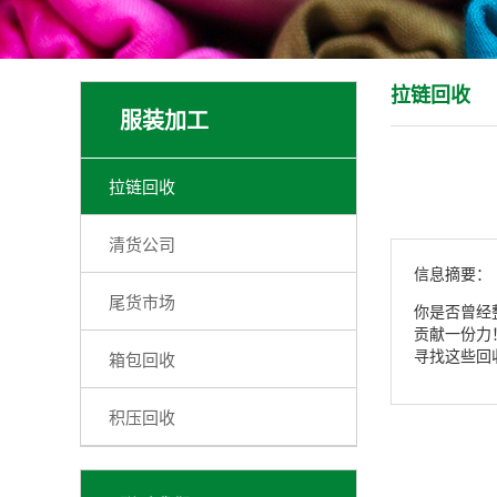
拉链回收
服装加工
拉链回收
清货公司
信息摘要：
尾货市场
你是否曾经
贡献一份力
寻找这些回
箱包回收
积压回收