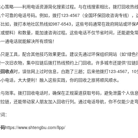
核心策略——利用电话资源简化搜索过程。与在线搜索相比，拨打回收热
个可靠的电话号码。例如，拨打123-4567（全国环保回收咨询专线）
比如，拨打本地社区热线如987-6543，这些号码通常在政府网站或环
属或塑料）和数量，能加速咨询过程。这些电话不仅节省时间，还能避免
—一通电话就能解决所有烦恼！
码只是工具，配合其他技巧效果更佳。建议先通过环保组织网站（如“绿色
理一次旧衣物，集中拉链后拨打热线预约上门回收。许多城市还提供“拉链
链回收点
时，误信网上过时信息，白跑了三趟；后来他拨打123-4567，
小小电话，大大便利！融入这些实践，你的回收之旅将顺风顺水。
全与效率。拨打回收电话时，确保在正规渠道获取号码，避免泄露个人信
理拉链，还能带动家人朋友加入回收行列。通过电话导航，你不仅能少走
键词：
号码
https://www.shtengbu.com/llpp/