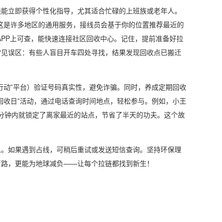
线能立即获得个性化指导，尤其适合忙碌的上班族或老年人。
，这是许多地区的通用服务，接线员会基于你的位置推荐最近的
保APP上可查，能快速连接社区回收中心。记住，提前准备好拉
常见误区：有些人盲目开车四处寻找，结果发现回收点已搬迁
行动”平台）验证号码真实性，避免诈骗。同时，养成定期回收
回收日”活动，通过电话查询时间地点，轻松参与。例如，小王
10分钟内就锁定了离家最近的站点，节省了半天的功夫。这个故
息。如果遇到占线，可稍后重试或发送短信查询。坚持环保理
弯路，更能为地球减负——让每个拉链都找到新生！