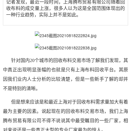
记者发现，最近一段时间，
上海腾布贸易有限公司
随着
回
收布料
的
成交量
上涨，很多人以为这是全国范围体现出的
一种行业趋势，实际上并不是如此。
针对国内
20个城市的回收布料交易市场了解我们发现，
其
中真正出现
明显涨幅
的也就是只有
上海布料回收
平台
。其原
因我们
业内人士分析的比较清楚
，
但是一些新手了解的却并
不是特别的清晰。
但是想来应该是和最近
上海对于回收布料需求量加大有着
最为主要的因素。
说起现在的
回收布料
交易市场
，
我们
上海
腾布贸易有限公司
不得不说说其中最受瞩目的
一些厂家
，相
对来说还是
一些真正大型的专业厂家最为的
惊人。