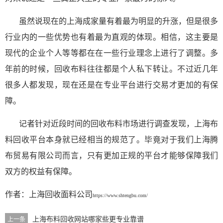
虽然说现在的上海成家量有着最为明显的
升涨
，但是很多
行业内的一些优势也有着最为
直观
的
体现。相信，这主要是
现代的企业个人等等都在
在一些行业
理念上进行了调整。
多
年前的时候，回收布料往往都是
个人
私下转让
。不过近几年
很多人
都发现，现在还是在
专业
平台进行交易才更加的有
保
障。
记者针对
近段时间的回收布料
市场进行调查发现，上海布
料回收平台
本身就已经
相当
的
规范
了。毕竟对于我们
上海腾
布贸易有限公司
而言，只有更加
正规的
平台才能够保障我们
双方的
权益
有保障。
作者：
上海回收面料公司
https://www.shtengbu.com/
上海布料回收网站哪家些更专业靠谱
上一条