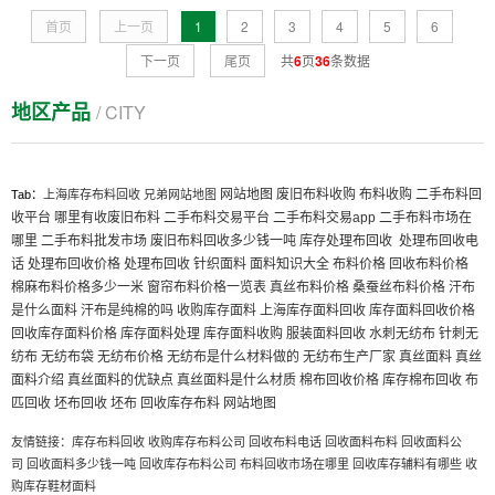
首页
上一页
1
2
3
4
5
6
下一页
尾页
共
6
页
36
条数据
地区产品
/ CITY
网站地图
废旧布料收购
布料收购
二手布料回
Tab：
上海库存布料回收
兄弟网站地图
收平台
哪里有收废旧布料
二手布料交易平台
二手布料交易app
二手布料市场在
哪里
二手布料批发市场
废旧布料回收多少钱一吨
库存处理布回收
处理布回收电
话
处理布回收价格
处理布回收
针织面料
面料知识大全
布料价格
回收布料价格
棉麻布料价格多少一米
窗帘布料价格一览表
真丝布料价格
桑蚕丝布料价格
汗布
是什么面料
汗布是纯棉的吗
收购库存面料
上海库存面料回收
库存面料回收价格
回收库存面料价格
库存面料处理
库存面料收购
服装面料回收
水刺无纺布
针刺无
纺布
无纺布袋
无纺布价格
无纺布是什么材料做的
无纺布生产厂家
真丝面料
真丝
面料介绍
真丝面料的优缺点
真丝面料是什么材质
棉布回收价格
库存棉布回收
布
匹回收
坯布回收
坯布
回收库存布料
网站地图
友情链接：
库存布料回收
收购库存布料公司
回收布料电话
回收面料布料
回收面料公
司
回收面料多少钱一吨
回收库存布料公司
布料回收市场在哪里
回收库存辅料有哪些
收
购库存鞋材面料