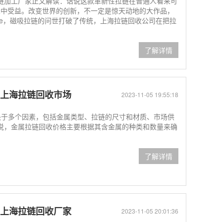
链加工厂家正文解读：话说这款革新性拉链在普通人看来可
从中受益。改变世界的创新，不一定是惊天动地的大作品，
one，磁吸拉链的问世打破了传统，上海拉链回收公司在把拉
了解详情
-上海拉链回收市场
2023-11-05 19:55:18
决于多个因素，包括金属类型、拉链的尺寸和材质、市场供
说，金属拉链回收价格主要根据其含金属的种类和数量来确
了解详情
-上海拉链回收厂家
2023-11-05 20:01:36