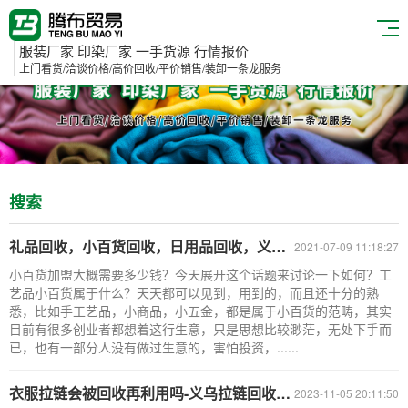
服装厂家 印染厂家 一手货源 行情报价
上门看货/洽谈价格/高价回收/平价销售/装卸一条龙服务
搜索
礼品回收，小百货回收，日用品回收，义乌拉链回收市场
2021-07-09 11:18:27
小百货加盟大概需要多少钱？今天展开这个话题来讨论一下如何？工
艺品小百货属于什么？天天都可以见到，用到的，而且还十分的熟
悉，比如手工艺品，小商品，小五金，都是属于小百货的范畴，其实
目前有很多创业者都想着这行生意，只是思想比较渺茫，无处下手而
已，也有一部分人没有做过生意的，害怕投资，......
衣服拉链会被回收再利用吗-义乌拉链回收厂家市场行情
2023-11-05 20:11:50