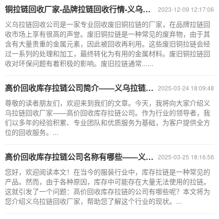
铜拉链回收厂家-品牌拉链回收行情-义乌拉链回收公司
2023-12-09 12:17:06
义乌拉链回收公司是一家专业回收废旧铜拉链的厂家，在品牌拉链回
收市场上享有很高的声誉。废旧铜拉链是一种常见的废弃物，由于其
含有大量贵重的金属元素，因此被回收再利用。这些废旧铜拉链会经
过一系列的处理和加工，最终转化为有用的金属材料。废旧铜拉链回
收对环保问题有着积极的影响。废旧拉链通常......
高价回收库存拉链公司简介——义乌拉链回收厂家
2025-03-24 18:09:48
尊敬的读者朋友们，欢迎来到我们的文章。今天，我将向大家介绍义
乌拉链回收厂家——高价回收库存拉链公司。作为行业的领导者，我
们以多年的经验积累、专业团队和优质服务为基础，为客户提供全方
位的回收服务。...
高价回收库存拉链公司名称有哪些——义乌拉链回收厂家
2025-03-25 18:16:56
您好，欢迎阅读本文！在当今的服装行业中，库存拉链是一种常见的
产品。然而，由于各种原因，库存中可能存在大量无法使用的拉链。
这就引发了一个问题：高价回收库存拉链的公司有哪些呢？本文将为
您介绍义乌拉链回收厂家，帮助您了解这个行业的现状。...