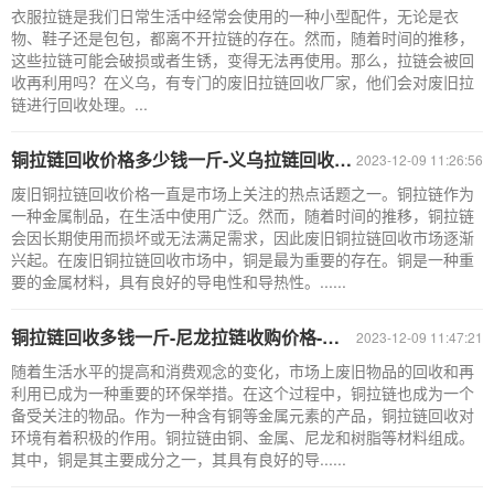
衣服拉链是我们日常生活中经常会使用的一种小型配件，无论是衣
物、鞋子还是包包，都离不开拉链的存在。然而，随着时间的推移，
这些拉链可能会破损或者生锈，变得无法再使用。那么，拉链会被回
收再利用吗？在义乌，有专门的废旧拉链回收厂家，他们会对废旧拉
链进行回收处理。...
铜拉链回收价格多少钱一斤-义乌拉链回收厂家地址
2023-12-09 11:26:56
废旧铜拉链回收价格一直是市场上关注的热点话题之一。铜拉链作为
一种金属制品，在生活中使用广泛。然而，随着时间的推移，铜拉链
会因长期使用而损坏或无法满足需求，因此废旧铜拉链回收市场逐渐
兴起。在废旧铜拉链回收市场中，铜是最为重要的存在。铜是一种重
要的金属材料，具有良好的导电性和导热性。......
铜拉链回收多钱一斤-尼龙拉链收购价格-义乌拉链回收厂家
2023-12-09 11:47:21
随着生活水平的提高和消费观念的变化，市场上废旧物品的回收和再
利用已成为一种重要的环保举措。在这个过程中，铜拉链也成为一个
备受关注的物品。作为一种含有铜等金属元素的产品，铜拉链回收对
环境有着积极的作用。铜拉链由铜、金属、尼龙和树脂等材料组成。
其中，铜是其主要成分之一，其具有良好的导......