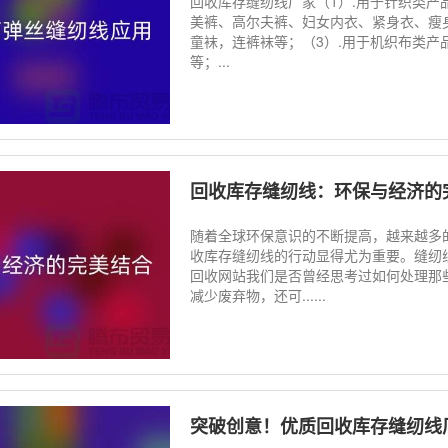
回收库存缝纫线厂家（1）.用于针织类
美裤、高尔夫裤、妇女内衣、紧身衣、瘦
童袜，连裤袜等；（3）.用于机织布类
等；...
回收库存缝纫线：环保与经济的
随着全球环保意识的不断提高，越来越多
收库存缝纫线的行动显得尤为重要。缝纫
回收网站我们是否曾经思考过如何处理那
减少废弃物，还可......
突破创意！优质回收库存缝纫线厂