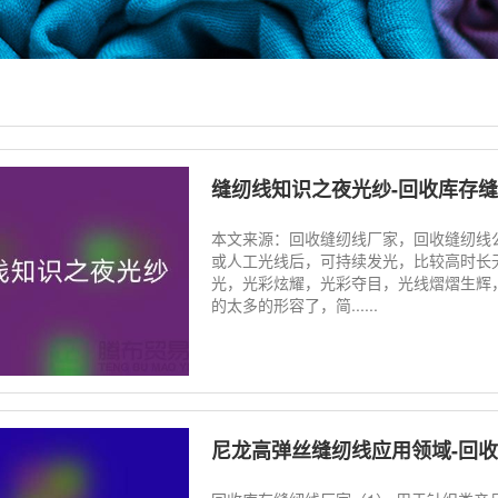
缝纫线知识之夜光纱-回收库存
本文来源：回收缝纫线厂家，回收缝纫线
或人工光线后，可持续发光，比较高时长
光，光彩炫耀，光彩夺目，光线熠熠生辉
的太多的形容了，简......
尼龙高弹丝缝纫线应用领域-回