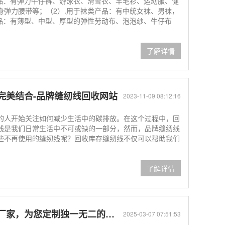
产品：有弹力牛仔裤、游泳衣、滑雪衣、羊毛衫、运动服、健
身弹力腰带等；（2）.用于袜类产品：有中统女袜、男袜，
产品：有薄型、中型、厚型的弹性劳动布、泡泡纱、牛仔布
了解详情
完美结合-品牌缝纫线回收网站
2023-11-09 08:12:16
的人开始关注如何减少生活中的碳排放。在这个过程中，回
线是我们日常生活中不可或缺的一部分，然而，品牌缝纫线
些不再使用的缝纫线呢？回收库存缝纫线不仅可以帮助我们
了解详情
家，为您定制独一无二的线材
2025-03-07 07:51:53