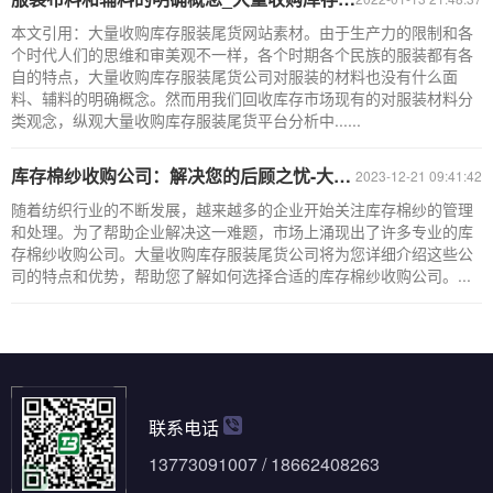
本文引用：大量收购库存服装尾货网站素材。由于生产力的限制和各
个时代人们的思维和审美观不一样，各个时期各个民族的服装都有各
自的特点，大量收购库存服装尾货公司对服装的材料也没有什么面
料、辅料的明确概念。然而用我们回收库存市场现有的对服装材料分
类观念，纵观大量收购库存服装尾货平台分析中......
库存棉纱收购公司：解决您的后顾之忧-大量收购库存服装尾货
2023-12-21 09:41:42
随着纺织行业的不断发展，越来越多的企业开始关注库存棉纱的管理
和处理。为了帮助企业解决这一难题，市场上涌现出了许多专业的库
存棉纱收购公司。大量收购库存服装尾货公司将为您详细介绍这些公
司的特点和优势，帮助您了解如何选择合适的库存棉纱收购公司。...
联系电话
13773091007 / 18662408263