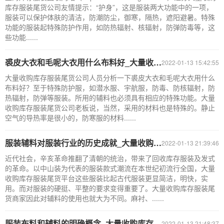
库存服装尾货公司友情提示：“护身”，这是服装两大功能中的一项，
服装可以保护体肤的清洁，防潮防尘，御寒，隔热，遮阳避暑。特殊
功能的服装起特殊防护作用，如防热辐射、核辐射，防弹防毒等，这
些功能......
裘皮大衣和毛呢大衣用什么布料好_大量收购库存服装尾货公司
2022-01-13 15:42:55
大量收购库存服装尾货公司人员分析一下裘皮大衣和毛呢大衣用什么
布料好？至于特殊防护服，如潜水服、宇航服，防毒、防核辐射，防
热辐射，防弹等服装。所用的辅料也必须具有相应的特殊功能。大量
收购库存服装尾货公司老板说，当然，采用的材料也是特殊的。静止
空气的导热率是很小的，防寒服的材料......
服装辅料对服装行业的历史成就_大量收购库存服装尾货平台
2022-01-13 21:39:46
近代社会，辛亥革命推翻了清朝的统治，带来了回收库存服装及发式
的革命。以中山装为代表的服装款式潮流在本世纪初流行全国，大量
收购库存服装尾货平台这些服装比起古代服装更显简洁，明快，实
用。而对服装的硬挺、平整的要求变得重要了。大量收购库存服装尾
货商家因此对辅料的使用也就大为不同。麻衬、......
服装布料和辅料的明确概念_大量收购库存服装尾货网站
2022-01-13 21:48:37