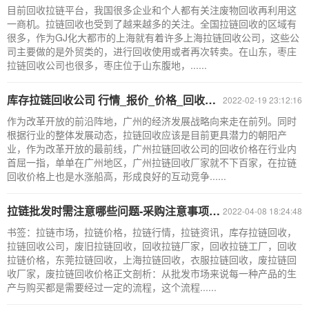
目前回收拉链平台，我国很多企业和个人都有关注废物回收再利用这
一商机。拉链回收也受到了越来越多的关注。全国拉链回收的区域有
很多，作为GJ化大都市的上海就有着许多上海拉链回收公司，这些公
司主要做的是外贸类的，进行回收使用或者再次转卖。在山东，枣庄
拉链回收公司也很多，枣庄位于山东腹地，......
库存拉链回收公司 行情_报价_价格_回收拉链市场
2022-02-19 23:12:16
作为改革开放的前沿阵地，广州的经济发展战略向来走在前列。同时
根据行业的整体发展动态，拉链回收应该是目前更具潜力的朝阳产
业，作为改革开放的最前线，广州拉链回收公司的回收价格在行业内
首屈一指，单单在广州地区，广州拉链回收厂家就不下百家，在拉链
回收价格上也是水涨船高，形成良好的互动竞争......
拉链批发时需注意哪些问题-采购注意事项-库存拉链回收公司
2022-04-08 18:24:48
书签：拉链市场，拉链价格，拉链行情，拉链资讯，库存拉链回收，
拉链回收公司，废旧拉链回收，回收拉链厂家，回收拉链工厂，回收
拉链价格，东莞拉链回收，上海拉链回收，衣服拉链回收，废拉链回
收厂家，废拉链回收价格正文剖析：从批发市场来说每一种产品的生
产与购买都是需要经过一定的流程，这个流程......