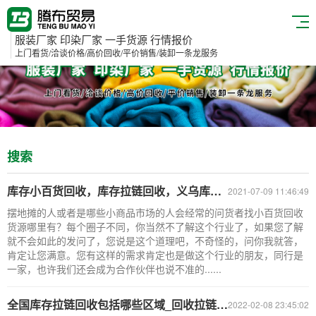
服装厂家 印染厂家 一手货源 行情报价
上门看货/洽谈价格/高价回收/平价销售/装卸一条龙服务
搜索
库存小百货回收，库存拉链回收，义乌库存回收平台
2021-07-09 11:46:49
摆地摊的人或者是哪些小商品市场的人会经常的问货者找小百货回收
货源哪里有？每个圈子不同，你当然不了解这个行业了，如果您了解
就不会如此的发问了，您说是这个道理吧，不奇怪的，问你我就答，
肯定让您满意。您有这样的需求肯定也是做这个行业的朋友，同行是
一家，也许我们还会成为合作伙伴也说不准的......
全国库存拉链回收包括哪些区域_回收拉链平台
2022-02-08 23:45:02