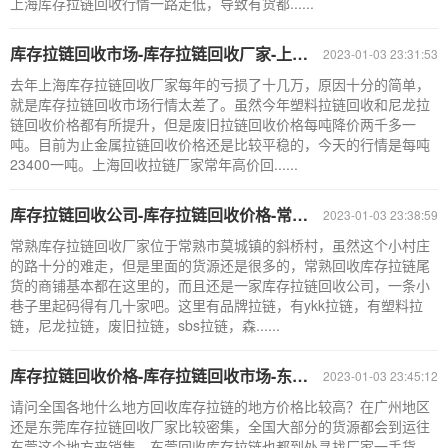
上海库存拉链回收行情一路走低，导致有货都......
库存拉链回收市场-库存拉链回收厂家-上海库存拉链回收厂家
2023-01-03 23:31:53
去年上海库存拉链回收厂家每年的亏损了十几万，原因十分的简单，
就是库存拉链回收市场行情太差了。虽然今年塑料拉链回收和尼龙拉
链回收价格都有所提升，但是废旧拉链回收价格每吨降价两千多一
吨。目前为止金属拉链回收价格还是比较平稳的，今天的行情是每吨
23400一吨。上海回收拉链厂家常年高价回......
库存拉链回收公司-库存拉链回收价格-常熟库存拉链回收厂家
2023-01-03 23:38:59
常熟库存拉链回收厂家位于常熟市莫城镇的斜桥村，虽然这个小村庄
的路十分的难走，但是里面的货源还是很多的，常熟回收库存拉链尾
货的商铺基本都在这里的，而且还是一家库存拉链回收公司，一条小
巷子里起码得有几十家吧。这里有品牌拉链，有ykk拉链，有塑料拉
链，尼龙拉链，废旧拉链，sbs拉链，森......
库存拉链回收价格-库存拉链回收市场-东莞库存拉链回收厂家
2023-01-03 23:45:12
请问全国各地什么地方回收库存拉链的地方价格比较高？在广州地区
还是东莞库存拉链回收厂家比较密集，全国大部分的货源都会到运往
东莞这个地方来销售。东莞回收库存拉链也都到处寻找厂家一手货