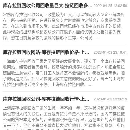
库存拉链回收公司回收量巨大-拉链回收多少钱一吨-金属拉链回收公司
2022-04-25 12:02:50
常熟库存拉链回收公司回收量较为巨大，可以帮助较大型企业解决库
存上所带来的困扰，在进行资金支付时效率也定然会让商家感到满
意，在进入到市场不久后，此公司就已经在市场中占有较多的份额，
此种现象的出现也能够表明公司在很多方面的优势之处相对更为保
障，想在目前竞争较为激烈的情形下生存，公司发......
库存拉链回收网站-库存拉链回收价格-上海库存拉链回收厂家
2023-01-03 23:19:41
上海库存拉链回收厂家为了更好的发展业务，建立了一个库存拉链回
收网站，经营者苦思夜想，绞尽脑汁的想尽办法怎么样才能把金属拉
链回收生意做好，咱们打工人是肯定不会理解的，老板就是老板，脑
子的确是灵活。把尼龙拉链回收生意做的的确太好了，每天的上海库
存拉链回收电话响个不停。上海库存拉链回收......
库存拉链回收公司-库存拉链回收行情-上海库存拉链回收厂家
2023-01-03 23:26:19
上海库存拉链回收厂家的生意一年不如一年，这种状况和这几年的疫
情也有很大的关联性，主要是外贸订单走不掉导致的，国内库存拉链
公司的货根本走不掉的，全部都积压在仓库里，远在国外的客户他们
又来不了，他们不来又不敢直接发货给他们，容易拿不到货款。所以