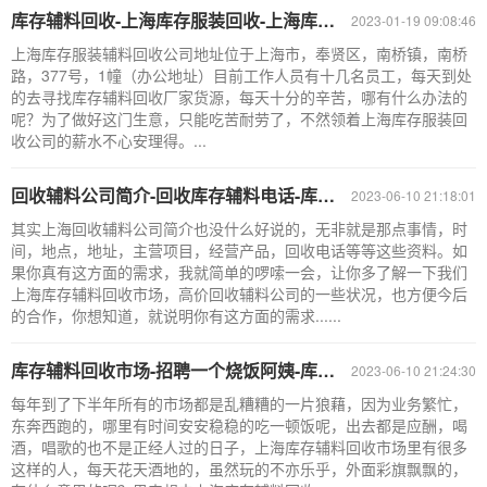
库存辅料回收-上海库存服装回收-上海库存服装辅料回收公司
2023-01-19 09:08:46
上海库存服装辅料回收公司地址位于上海市，奉贤区，南桥镇，南桥
路，377号，1幢（办公地址）目前工作人员有十几名员工，每天到处
的去寻找库存辅料回收厂家货源，每天十分的辛苦，哪有什么办法的
呢？为了做好这门生意，只能吃苦耐劳了，不然领着上海库存服装回
收公司的薪水不心安理得。...
回收辅料公司简介-回收库存辅料电话-库存辅料回收市场
2023-06-10 21:18:01
其实上海回收辅料公司简介也没什么好说的，无非就是那点事情，时
间，地点，地址，主营项目，经营产品，回收电话等等这些资料。如
果你真有这方面的需求，我就简单的啰嗦一会，让你多了解一下我们
上海库存辅料回收市场，高价回收辅料公司的一些状况，也方便今后
的合作，你想知道，就说明你有这方面的需求......
库存辅料回收市场-招聘一个烧饭阿姨-库存辅料回收公司
2023-06-10 21:24:30
每年到了下半年所有的市场都是乱糟糟的一片狼藉，因为业务繁忙，
东奔西跑的，哪里有时间安安稳稳的吃一顿饭呢，出去都是应酬，喝
酒，唱歌的也不是正经人过的日子，上海库存辅料回收市场里有很多
这样的人，每天花天酒地的，虽然玩的不亦乐乎，外面彩旗飘飘的，