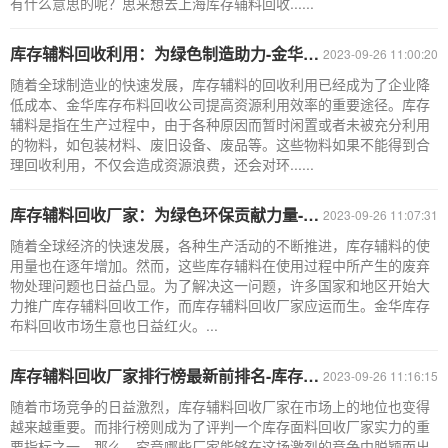
有什么意思的呢？思来想去上海库存辅料回收......
库存辅料回收利用：为绿色制造助力-金华库存布料回收公司
2023-09-26 11:00:20
随着全球制造业的快速发展，库存辅料的回收利用已经成为了企业降
低成本、金华库存布料回收公司提高资源利用效率的重要途径。库存
辅料是指在生产过程中，由于各种原因而暂时闲置或者未被充分利用
的物料，如包装材料、废旧设备、废品等。这些物料如果不能得到合
理回收利用，不仅会造成资源浪费，还会对环......
库存辅料回收厂家：为绿色环保贡献力量-金华库存布料回收市场
2023-09-26 11:07:31
随着全球经济的快速发展，各种生产活动的不断推进，库存辅料的使
用量也在逐年增加。然而，这些库存辅料在使用过程中所产生的废弃
物处理问题也日益凸显。为了解决这一问题，许多国家和地区开始大
力推广库存辅料回收工作，而库存辅料回收厂家应运而生。金华库存
布料回收市场生意也日益红火。...
库存辅料回收厂家排行榜最新前排名-库存面料回收市场
2023-09-26 11:16:15
随着市场竞争的日益激烈，库存辅料回收厂家在市场上的地位也变得
越来越重要。而排行榜则成为了评判一个库存面料回收厂家实力的重
要指标之一。那么，究竟哪些厂家能够在这场激烈的竞争中脱颖而出