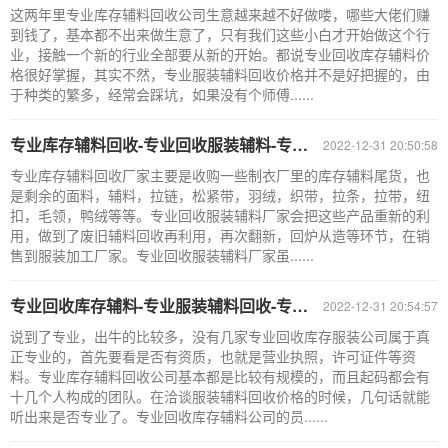
这两年里专业库存辅料回收公司生意越来越不好做喽，哪些大佬们赚
到钱了，基本都不出来做生意了，只有我们这些小白才开始做这个行
业，接触一个新的行业全部要从新的开始。都说专业回收库存辅料价
格很好掌握，其实不然，专业服装辅料回收价格并不是好把握的，由
于种类的繁多，经常会踩坑，如果没有个师傅......
专业库存辅料回收-专业回收服装辅料-专业库存辅料回收厂家
2022-12-31 20:50:58
专业库存辅料回收厂家主要是收购一些制衣厂里的库存辅料尾货，也
是剩余的面料，辅料，拉链，松紧带，羽绒，织带，拉条，拉带，纽
扣，毛领，鸭绒等等。专业回收服装辅料厂家会把这些产品重新的利
用，做到了废旧辅料回收再利用，再次翻新，回炉从造等环节，在销
售到服装加工厂家。专业回收服装辅料厂家虽......
专业回收库存辅料-专业服装辅料回收-专业库存辅料回收公司
2022-12-31 20:54:57
说到了专业，出牛的比较多，没有几家专业回收库存服装公司属于真
正专业的，首先要看是否有资质，也就是营业执照，许可证件等资
料。专业库存辅料回收公司基本都是比较有规模的，而且起码都会有
十几个人构成的团队。在洽谈服装辅料回收价格的时候，几句话就能
听出来是否专业了。专业回收库存辅料公司的员......