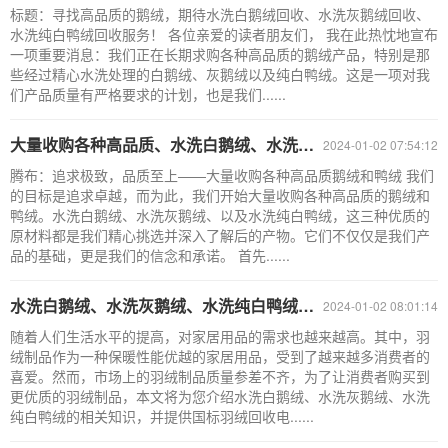
标题：寻找高品质的鹅绒，期待水洗白鹅绒回收、水洗灰鹅绒回收、
水洗纯白鸭绒回收服务！ 各位亲爱的读者朋友们， 我在此热忱地宣布
一项重要消息：我们正在长期求购各种高品质的鹅绒产品，特别是那
些经过精心水洗处理的白鹅绒、灰鹅绒以及纯白鸭绒。这是一项对我
们产品质量有严格要求的计划，也是我们......
大量收购各种高品质、水洗白鹅绒、水洗灰鹅绒、水洗纯白鸭绒
2024-01-02 07:54:12
腾布：追求极致，品质至上——大量收购各种高品质鹅绒和鸭绒 我们
的目标是追求卓越，而为此，我们开始大量收购各种高品质的鹅绒和
鸭绒。水洗白鹅绒、水洗灰鹅绒、以及水洗纯白鸭绒，这三种优质的
原材料都是我们精心挑选并深入了解后的产物。它们不仅仅是我们产
品的基础，更是我们的信念和承诺。 首先......
水洗白鹅绒、水洗灰鹅绒、水洗纯白鸭绒，国标羽绒回收电话
2024-01-02 08:01:14
随着人们生活水平的提高，对家居用品的需求也越来越高。其中，羽
绒制品作为一种保暖性能优越的家居用品，受到了越来越多消费者的
喜爱。然而，市场上的羽绒制品质量参差不齐，为了让消费者购买到
更优质的羽绒制品，本文将为您介绍水洗白鹅绒、水洗灰鹅绒、水洗
纯白鸭绒的相关知识，并提供国标羽绒回收电......