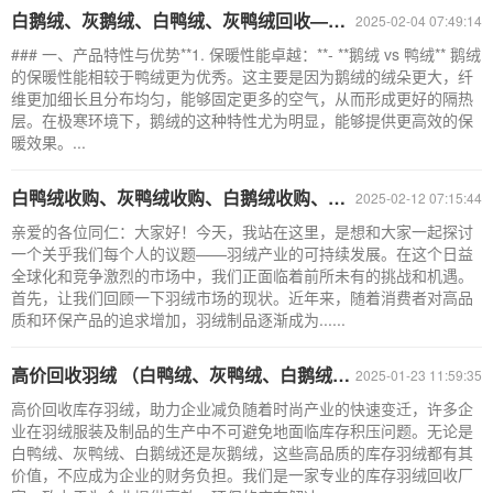
白鹅绒、灰鹅绒、白鸭绒、灰鸭绒回收——上海鸭绒回收厂家
2025-02-04 07:49:14
### 一、产品特性与优势**1. 保暖性能卓越：**- **鹅绒 vs 鸭绒** 鹅绒
的保暖性能相较于鸭绒更为优秀。这主要是因为鹅绒的绒朵更大，纤
维更加细长且分布均匀，能够固定更多的空气，从而形成更好的隔热
层。在极寒环境下，鹅绒的这种特性尤为明显，能够提供更高效的保
暖效果。...
白鸭绒收购、灰鸭绒收购、白鹅绒收购、灰鹅绒收购、上海羽绒回收厂家
2025-02-12 07:15:44
亲爱的各位同仁：大家好！今天，我站在这里，是想和大家一起探讨
一个关乎我们每个人的议题——羽绒产业的可持续发展。在这个日益
全球化和竞争激烈的市场中，我们正面临着前所未有的挑战和机遇。
首先，让我们回顾一下羽绒市场的现状。近年来，随着消费者对高品
质和环保产品的追求增加，羽绒制品逐渐成为......
高价回收羽绒 （白鸭绒、灰鸭绒、白鹅绒、灰鹅绒）库存羽绒回收厂家电话
2025-01-23 11:59:35
高价回收库存羽绒，助力企业减负随着时尚产业的快速变迁，许多企
业在羽绒服装及制品的生产中不可避免地面临库存积压问题。无论是
白鸭绒、灰鸭绒、白鹅绒还是灰鹅绒，这些高品质的库存羽绒都有其
价值，不应成为企业的财务负担。我们是一家专业的库存羽绒回收厂