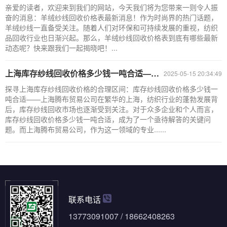
亲爱的读者，欢迎来到我们的网站，今天我们将为您带来一则令人振
奋的消息：羊绒纱线回收价格表最新消息！作为时尚界的热门话题，
羊绒纱线一直备受关注。随着人们对环保和可持续发展的重视，纺织
品回收行业也日渐兴起。那么，羊绒纱线回收价格表到底有哪些最新
动态呢？快来跟我们一起揭晓吧！...
上海库存纱线回收价格多少钱一吨合适——腾布贸易公司ShTengBu.com
2025-05-15 20:34:49
探寻上海库存纱线回收价格的合理区间：库存纱线回收价格多少钱一
吨合适——上海腾布贸易公司在繁华的上海，纺织行业的蓬勃发展背
后，库存纱线回收市场也逐渐受到关注。对于众多企业和个人而言，
库存纱线回收价格多少钱一吨合适，成为了一个亟待解答的关键问
题。而上海腾布贸易公司，作为这一领域的专业......
联系电话
13773091007 / 18662408263