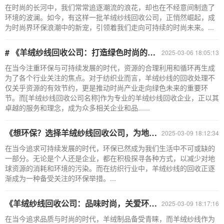
在时尚的长河中，我们常常追逐潮流的浪花，却也在不经意间制造了
环境的波澜。如今，有这样一批羊绒纱线回收公司，正悄然崛起，成
为时尚界环保浪潮中的新宠，引领着我们走向可持续的时尚未来。...
# 《羊绒纱线回收公司：打造绿色时尚的首选合作伙伴》
2025-03-06 18:05:13
在当今注重环保与可持续发展的时代，资源的合理利用和循环再生成
为了各个行业关注的焦点。对于纺织业而言，羊绒纱线的回收处理不
仅关乎资源的有效节约，更是推动时尚产业走向绿色未来的重要环
节。而[羊绒纱线回收公司名称]作为专业的羊绒纱线回收企业，正以其
卓越的服务和理念，成为众多相关企业和品......
《想环保？选择羊绒纱线回收公司，为地球贡献一份时尚力量》
2025-03-09 18:12:34
在当今追求可持续发展的时代，环保已然成为我们生活中不可或缺的
一部分。无论是个人还是企业，都在积极探寻各种方式，以减少对地
球资源的消耗和环境的污染。而在纺织行业中，羊绒纱线的回收正逐
渐成为一种备受关注的环保举措。...
《羊绒纱线回收公司：品味时尚，关爱环境》
2025-03-09 18:17:16
在当今追求品质与时尚的时代，羊绒制品备受青睐，而羊绒纱线作为