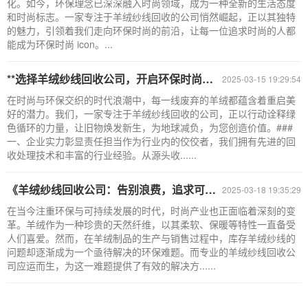
化。如今，环保理念已深深融入时尚领域，成为一种全新的生活态度
和时尚标志。一家专注于羊绒纱线回收的公司悄然崛起，正以其独特
的魅力，引领着我们走向环保时尚的前沿，让每一位追求时尚的人都
能成为环保时尚 icon。...
**选择羊绒纱线回收公司，开启环保时尚的新征程**
2025-03-15 19:29:54
在时尚与环保交织的时代浪潮中，每一线废弃的羊绒都蕴含着重启美
好的潜力。我们，一家专注于羊绒纱线回收的公司，正以行动诠释绿
色循环的力量，让旧物焕发新生，为地球减负，为您创造价值。###
一、企业实力彰显责任担当作为行业内的佼佼者，我们拥有先进的回
收处理技术和丰富的行业经验。从源头收......
《羊绒纱线回收公司：告别浪费，追求可持续时尚》
2025-03-18 19:35:29
在当今注重环保与可持续发展的时代，时尚产业也正面临着深刻的变
革。羊绒作为一种珍贵的天然纤维，以其柔软、保暖等特性一直备受
人们喜爱。然而，在羊绒制品的生产与销售过程中，库存羊绒纱线的
问题却逐渐成为一个亟待解决的环保难题。而专业的羊绒纱线回收公
司应运而生，为这一难题提供了有效的解决方......