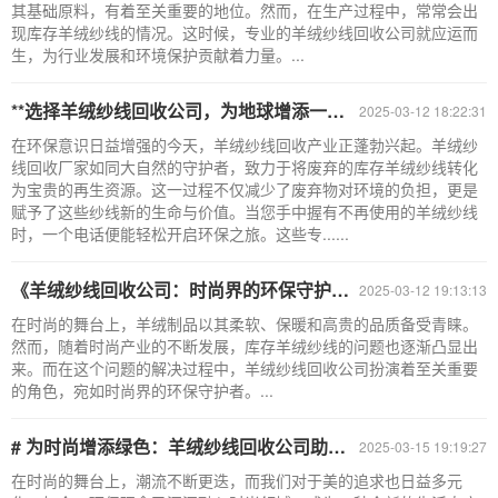
其基础原料，有着至关重要的地位。然而，在生产过程中，常常会出
现库存羊绒纱线的情况。这时候，专业的羊绒纱线回收公司就应运而
生，为行业发展和环境保护贡献着力量。...
**选择羊绒纱线回收公司，为地球增添一抹绿色**
2025-03-12 18:22:31
在环保意识日益增强的今天，羊绒纱线回收产业正蓬勃兴起。羊绒纱
线回收厂家如同大自然的守护者，致力于将废弃的库存羊绒纱线转化
为宝贵的再生资源。这一过程不仅减少了废弃物对环境的负担，更是
赋予了这些纱线新的生命与价值。当您手中握有不再使用的羊绒纱线
时，一个电话便能轻松开启环保之旅。这些专......
《羊绒纱线回收公司：时尚界的环保守护者》
2025-03-12 19:13:13
在时尚的舞台上，羊绒制品以其柔软、保暖和高贵的品质备受青睐。
然而，随着时尚产业的不断发展，库存羊绒纱线的问题也逐渐凸显出
来。而在这个问题的解决过程中，羊绒纱线回收公司扮演着至关重要
的角色，宛如时尚界的环保守护者。...
# 为时尚增添绿色：羊绒纱线回收公司助你成为环保时尚 icon
2025-03-15 19:19:27
在时尚的舞台上，潮流不断更迭，而我们对于美的追求也日益多元