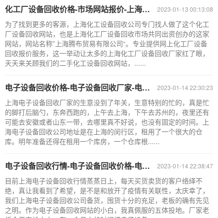
化工厂设备回收价格-市场网站报价-上海化工设备回收厂家
2023-01-13 00:13:08
为了找到更多的客源，上海化工设备回收公司专门找人做了这个化工
厂设备回收网站，也是上海化工厂设备回收市场共同出资创办的这家
网站，网站名称”上海腾布贸易有限公司“。专业提供网上化工厂设备
回收报价服务，这一举动让太多的上海化工厂设备回收厂家红了眼，
天天来关顾我们的二手化工设备回收网站，......
电子设备回收价格-电子设备回收厂家-电子设备回收公司地址
2023-01-14 22:30:23
上海电子设备回收厂家的生意没到了年关，生意特别的忙的，真是忙
的脚打后脑勺，东奔西跑的，上午去上海，下午去苏州的，夜里还有
可能去安徽或者山东一带，去哪里真不好说，也没有固定的时间。上
海电子设备回收公司地址是在上海的闵行区，租用了一个很大的仓
库。明年准备还得在租用一个库房，一个仓库根......
电子设备回收行情-电子设备回收价格-电子设备回收公司手机号
2023-01-14 22:38:47
目前上海电子设备回收行情蒸蒸日上，每天买货卖货的客户络绎不
绝，真让我看到了希望，是不是和放开了疫情有关联性，太庆幸了，
我们上海电子设备回收公司备货，囤货十分的充足，老板的确有先见
之明。作为电子设备回收网站的小白，我真佩服的五体投地。厂家老