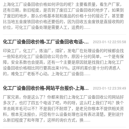
上海化工厂设备回收价格如何评估的呢？主要看质量，看生产厂家，
还有日期，新旧程度，是否到了废旧工厂设备回收的地步了，如果到
了废旧的地步，那么价格基本就和废品的价格十分的接近了，甚至要
比当地五金废铁回收价格还要低的，因为回收五金废铁是直接收购的
价位，可化工厂设备处理是需要人工，运费的......
化工厂设备回收价格-工厂设备回收电话-工厂设备回收公司
2023-01-12 22:55:58
印染工厂，化工厂，炼油厂，煤矿，发电厂在处理设备的时候都会找
一些知名的化工厂设备回收公司合作，原因十分的简单，一个是有保
障，安全系数也会提高，还有一个主要是原因就是找我们上海化工厂
设备回收价格相比同行要高出来10％。这样的差价是十分的诱惑人
的，难免工厂老板不心动。上海化工厂设备回......
化工厂设备回收价格-网站平台报价-上海化工设备回收公司
2023-01-12 23:39:49
厂家兄弟，你是这么了？你都来我们上海化工厂设备回收公司网站好
多次了，也打了四五个电话了吧，咋的呀，这么盯上我们了吗？换个
羊去耗羊毛可以不？不是我们不耐烦了，是老兄你根本不提供相关资
料，根本无法报价，问您有什么设备处理也没有表达清楚。更别说什
么新旧程度了和年限了，这样的询价方式，换......