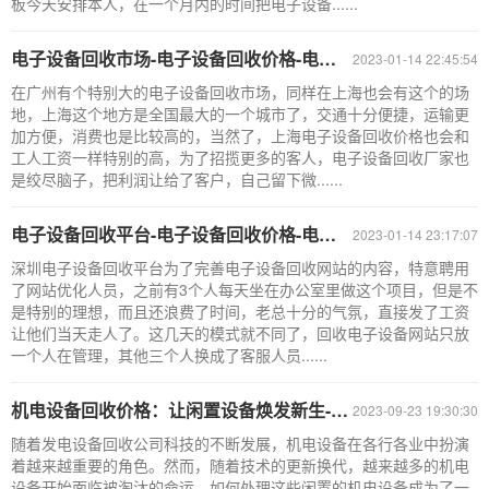
板今天安排本人，在一个月内的时间把电子设备......
电子设备回收市场-电子设备回收价格-电子设备回收厂家地址
2023-01-14 22:45:54
在广州有个特别大的电子设备回收市场，同样在上海也会有这个的场
地，上海这个地方是全国最大的一个城市了，交通十分便捷，运输更
加方便，消费也是比较高的，当然了，上海电子设备回收价格也会和
工人工资一样特别的高，为了招揽更多的客人，电子设备回收厂家也
是绞尽脑子，把利润让给了客户，自己留下微......
电子设备回收平台-电子设备回收价格-电子设备回收手机报价
2023-01-14 23:17:07
深圳电子设备回收平台为了完善电子设备回收网站的内容，特意聘用
了网站优化人员，之前有3个人每天坐在办公室里做这个项目，但是不
是特别的理想，而且还浪费了时间，老总十分的气氛，直接发了工资
让他们当天走人了。这几天的模式就不同了，回收电子设备网站只放
一个人在管理，其他三个人换成了客服人员......
机电设备回收价格：让闲置设备焕发新生-发电设备回收公司
2023-09-23 19:30:30
随着发电设备回收公司科技的不断发展，机电设备在各行各业中扮演
着越来越重要的角色。然而，随着技术的更新换代，越来越多的机电
设备开始面临被淘汰的命运。如何处理这些闲置的机电设备成为了一