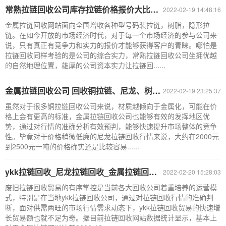
常熟拉链回收公司库存拉链价格报价大比拼_金属拉链回收网站
2022-02-19 14:48:16
金属拉链回收网站面向全国增收各种型号码装拉链，树脂，隐形拉
链。在如今开放的市场经济时代，对于每一个市场经济的参与公司来
说，只有真正有竞争力和实力的报价才能够获得客户的青睐。哪怕是
拉链回收同样考验的是公司的综合实力，常熟拉链回收公司坐拥优越
的自然地理位置，雄厚的公司资本实力让拉链回......
金属拉链回收公司 回收铜拉链、尼龙、树脂拉链_铜拉链回收网站
2022-02-19 23:25:37
虽然对于很多铜拉链回收公司来说，材质越倾向于金属化，可能在价
格上会有更高的标准，金属拉链回收公司也能够有效的发挥地区优
势，通过对行情的准确分析有效预判，能够快速提升市场整体的竞争
性。毕竟对于价格稍微低廉的尼龙拉链回收行情来说，大约在2000元
到2500元一吨的价格确实还是比较容易......
ykk拉链回收_尼龙拉链回收_金属拉链回收_废旧拉链回收公司
2022-02-20 15:28:03
废旧拉链回收贸易的有序掌控是当前各大回收公司着重培养的运营模
式，特别是在当地ykk拉链回收公司，通过对拉链回收行情的准确判
断，面对供需两旺的市场行情需求动态下，ykk拉链回收贸易的快速增
长贸易额也就不足为奇。据目前拉链回收网站数据统计显示，基本上