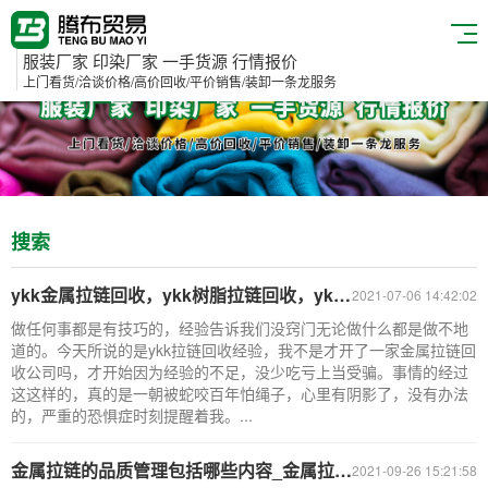
服装厂家 印染厂家 一手货源 行情报价
上门看货/洽谈价格/高价回收/平价销售/装卸一条龙服务
搜索
ykk金属拉链回收，ykk树脂拉链回收，ykk尼龙拉链回收公司
2021-07-06 14:42:02
做任何事都是有技巧的，经验告诉我们没窍门无论做什么都是做不地
道的。今天所说的是ykk拉链回收经验，我不是才开了一家金属拉链回
收公司吗，才开始因为经验的不足，没少吃亏上当受骗。事情的经过
这这样的，真的是一朝被蛇咬百年怕绳子，心里有阴影了，没有办法
的，严重的恐惧症时刻提醒着我。...
金属拉链的品质管理包括哪些内容_金属拉链回收公司
2021-09-26 15:21:58