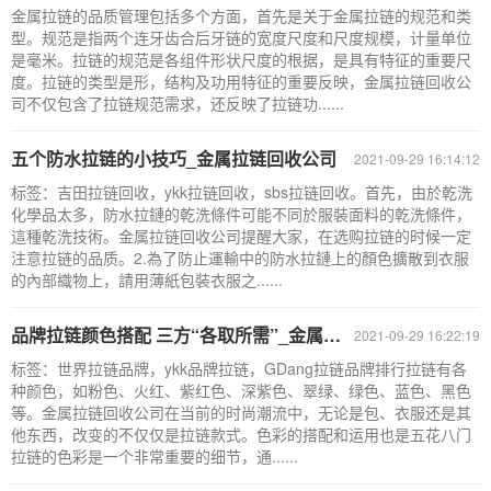
金属拉链的品质管理包括多个方面，首先是关于金属拉链的规范和类
型。规范是指两个连牙齿合后牙链的宽度尺度和尺度规模，计量单位
是毫米。拉链的规范是各组件形状尺度的根据，是具有特征的重要尺
度。拉链的类型是形，结构及功用特征的重要反映，金属拉链回收公
司不仅包含了拉链规范需求，还反映了拉链功......
五个防水拉链的小技巧_金属拉链回收公司
2021-09-29 16:14:12
标签：吉田拉链回收，ykk拉链回收，sbs拉链回收。首先，由於乾洗
化學品太多，防水拉鏈的乾洗條件可能不同於服裝面料的乾洗條件，
這種乾洗技術。金属拉链回收公司提醒大家，在选购拉链的时候一定
注意拉链的品质。2.為了防止運輸中的防水拉鏈上的顏色擴散到衣服
的內部織物上，請用薄紙包裝衣服之......
品牌拉链颜色搭配 三方“各取所需”_金属拉链回收公司
2021-09-29 16:22:19
标签：世界拉链品牌，ykk品牌拉链，GDang拉链品牌排行拉链有各
种颜色，如粉色、火红、紫红色、深紫色、翠绿、绿色、蓝色、黑色
等。金属拉链回收公司在当前的时尚潮流中，无论是包、衣服还是其
他东西，改变的不仅仅是拉链款式。色彩的搭配和运用也是五花八门
拉链的色彩是一个非常重要的细节，通......