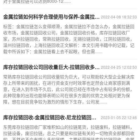
对于金属拉链可以达到8000-12......
金属拉链如何科学合理使用与保养-金属拉链回收公司
2022-04-08 18:32:33
标签：金属拉链怎么变得顺滑，金属拉链拉不合怎么办，金属拉链回
收市场，金属拉链回收公司，金属拉链回收价格，库存拉链回收厂
家，苏州拉链回收，常熟拉链回收，无锡拉链回收，江阴拉链回收，
温州拉链回收，上海拉链回收正文解析：本文引用书籍中的记载，记
载中所诉如下：金属拉链看上去不起眼，但也需......
库存拉链回收公司回收量巨大-拉链回收多少钱一吨-金属拉链回收公司
2022-04-25 12:02:50
常熟库存拉链回收公司回收量较为巨大，可以帮助较大型企业解决库
存上所带来的困扰，在进行资金支付时效率也定然会让商家感到满
意，在进入到市场不久后，此公司就已经在市场中占有较多的份额，
此种现象的出现也能够表明公司在很多方面的优势之处相对更为保
障，想在目前竞争较为激烈的情形下生存，公司发......
库存拉链回收-金属拉链回收-尼龙拉链回收-东莞库存拉链回收厂家
2023-01-05 22:12:46
东莞库存拉链回收厂家堆积如山的拉链尾货，拉链废料，拉链辅料，
拉链设备，废旧拉链。总之只要是和拉链有关的一切物资全部都回收
的，不然也不会有哪么多的货喽。主要经营服装库存拉链回收，金属