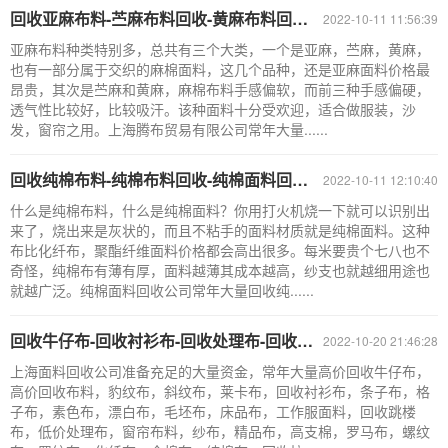
回收亚麻布料-苎麻布料回收-黄麻布料回收-亚麻面料回收公司
2022-10-11 11:56:39
亚麻布料种类特别多，总共有三个大类，一个是亚麻，苎麻，黄麻，
也有一部分属于交织的麻棉面料，这几个品种，还是亚麻面料价格最
昂贵，其次是苎麻和黄麻，麻棉布料手感偏软，而前三种手感偏硬，
透气性比较好，比较吸汗。该种面料十分受欢迎，适合做服装，沙
发，窗帘之用。上海腾布贸易有限公司常年大量......
回收纯棉布料-纯棉布料回收-纯棉面料回收-纯棉面料回收公司
2022-10-11 12:10:40
什么是纯棉布料，什么是纯棉面料？你用打火机烧一下就可以识别出
来了，烧出来是灰状的，而且不粘手的面料材质就是纯棉面料。这种
布比化纤布，聚酯纤维面料价格都会高出很多。每米要贵个七八也不
奇怪，纯棉布有薄有厚，面料越薄其成本越高，纱支也就越细用途也
就越广泛。纯棉面料回收公司常年大量回收纯......
回收牛仔布-回收衬衫布-回收处理布-回收跳楼布-面料回收公司
2022-10-20 21:46:28
上海面料回收公司准备充足的大量资金，常年大量高价回收牛仔布，
高价回收布料，豹纹布，斜纹布，莱卡布，回收衬衫布，条子布，格
子布，素色布，漂白布，毛坯布，床品布，工作服面料，回收跳楼
布，低价处理布，窗帘布料，纱布，精品布，高支棉，罗马布，螺纹