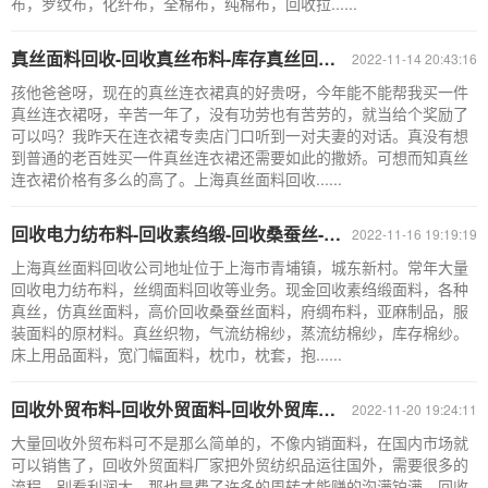
布，罗纹布，化纤布，全棉布，纯棉布，回收拉......
真丝面料回收-回收真丝布料-库存真丝回收-上海真丝面料回收公司
2022-11-14 20:43:16
孩他爸爸呀，现在的真丝连衣裙真的好贵呀，今年能不能帮我买一件
真丝连衣裙呀，辛苦一年了，没有功劳也有苦劳的，就当给个奖励了
可以吗？我昨天在连衣裙专卖店门口听到一对夫妻的对话。真没有想
到普通的老百姓买一件真丝连衣裙还需要如此的撒娇。可想而知真丝
连衣裙价格有多么的高了。上海真丝面料回收......
回收电力纺布料-回收素绉缎-回收桑蚕丝-上海真丝面料回收公司
2022-11-16 19:19:19
上海真丝面料回收公司地址位于上海市青埔镇，城东新村。常年大量
回收电力纺布料，丝绸面料回收等业务。现金回收素绉缎面料，各种
真丝，仿真丝面料，高价回收桑蚕丝面料，府绸布料，亚麻制品，服
装面料的原材料。真丝织物，气流纺棉纱，蒸流纺棉纱，库存棉纱。
床上用品面料，宽门幅面料，枕巾，枕套，抱......
回收外贸布料-回收外贸面料-回收外贸库存-外贸面料回收公司
2022-11-20 19:24:11
大量回收外贸布料可不是那么简单的，不像内销面料，在国内市场就
可以销售了，回收外贸面料厂家把外贸纺织品运往国外，需要很多的
流程，别看利润大，那也是费了许多的周转才能赚的沟满铂满。回收