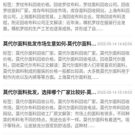
标签：罗纹布料回收价格，回收罗纹布料，罗纹面料回收公司，回收
罗纹面料厂家，库存布料回收市场，库存面料回收网站，上海布料回
收公司，上海面料回收贸易，上海回收布料企业，常熟回收布料流
程，附近回收布料公司正文解读：近年来，横机罗纹在服装行业发
展，横机罗纹的生产工艺也逐渐成熟，并形成了自......
莫代尔面料批发市场生意如何-莫代尔面料回收公司
2022-05-14 14:42:04
标签：莫代尔面料回收厂家，莫代尔面料回收厂家，莫代尔面料回收
价格，莫代尔面料回收价格，莫代尔面料回收电话，回收莫代尔面
料，回收莫代尔布料正文解读：莫代尔面料使人们非常喜欢的面料，
莫代尔面料制成的服装的价格一般都比较高，大多数莫代尔面料用于
制作内衣以及内裤等等方面。上海莫代尔面料批......
莫代尔面料批发，选择哪个厂家比较好-莫代尔面料回收公司
2022-05-14 15:19:53
标签：莫代尔面料回收公司，莫代尔布料回收厂家，莫代尔面料回收
市场，莫代尔布料回收价格，莫代尔面料回收电话，莫代尔布料回收
网站，莫代尔面料回收工厂原文解答：市场上的面料有很多，不同种
类的布料有不同的特点，用途也会不一样。莫代尔面料有着透气、吸
汗等特点，让皮肤充分感受到舒适感，这种材......