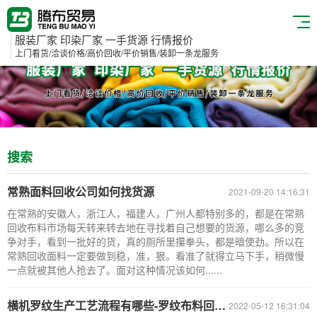
服装厂家 印染厂家 一手货源 行情报价
上门看货/洽谈价格/高价回收/平价销售/装卸一条龙服务
搜索
常熟面料回收公司如何找货源
2021-09-20 14:16:31
在常熟的安徽人，浙江人，福建人，广州人都特别多的，都是在常熟
回收布料市场每天转来转去地在寻找着自己想要的货源，哪么多的竞
争对手，看到一批好的货，真的厕所里攥拳头，都是暗使劲。所以在
常熟回收面料一定要做到稳，准，狠。看准了就得立马下手，稍微慢
一点就被其他人抢去了。面对这种情况该如何......
横机罗纹生产工艺流程有哪些-罗纹布料回收-罗纹面料回收公司
2022-05-12 16:31:04