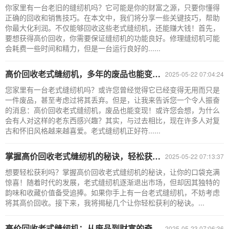
你家里有一台老旧的缝纫机吗？它可能是你的财富之源，只要你懂得
正确的回收和销售技巧。在本文中，我们将分享一些关键技巧，帮助
你最大化利润。不仅能够回收这些老式缝纫机，还能赚大钱！首先，
要想获得高价回收，你需要保证缝纫机的功能良好。修理缝纫机可能
会耗费一些时间和精力，但是一台运行良好的......
高价回收老式缝纫机，多年的废品也能变现！
2025-05-22 07:04:24
您家里有一台老式缝纫机吗？或许您曾经觉得它已经变得无用而只是
一件废品，甚至考虑过将其丢弃。但是，让我来告诉您一个令人振奋
的消息：高价回收老式缝纫机，废品也能变现！或许您会想，为什么
会有人对这样的老东西感兴趣？其实，与过去相比，现在许多人对复
古和怀旧风格越来越喜爱。老式缝纫机正好符......
掌握高价回收老式缝纫机的秘诀，轻松获利！
2025-05-22 07:13:37
想要轻松获利吗？掌握高价回收老式缝纫机的秘诀，让你的口袋充满
惊喜！随着时代的发展，老式缝纫机逐渐退出市场，但却因其独特的
韵味和收藏价值备受追捧。如果你手上有一台老式缝纫机，不妨考虑
将其高价回收。接下来，我将揭秘几个让你轻松获利的秘诀。...
高价回收老式缝纫机：从废品到财富的奇迹！
2025-05-23 07:06:36