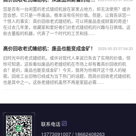
您是否有一台闲置的老式缝纫机放在家里占地方，却无法使用？或许
您会想，它只是一件废品，根本没有任何价值。但是，让我告诉您一
个惊人的事实：高价回收老式缝纫机，可以将废品变成财富的奇迹！
在过去几年里，收藏家和爱好者们对老式缝纫机的兴趣与日俱增。这
些古董般的机器，代表了一个时代的工艺和技......
高价回收老式缝纫机：废品也能变成金矿！
2025-05-23 07:04:33
旧时光中的老式缝纫机，或许对现代人来说已失去了实用的价值，但
你可知道，这些看似废品的老缝纫机在市场上却有着高价回收的机
会？是的，废品也能变成金矿！今天，我将为你揭开这个惊人的秘
密。回收工业旧物已经成为当下热门的话题，而高价回收老式缝纫机
也是其中之一。这些老缝纫机虽然不再是家庭必需......
联系电话
13773091007 / 18662408263