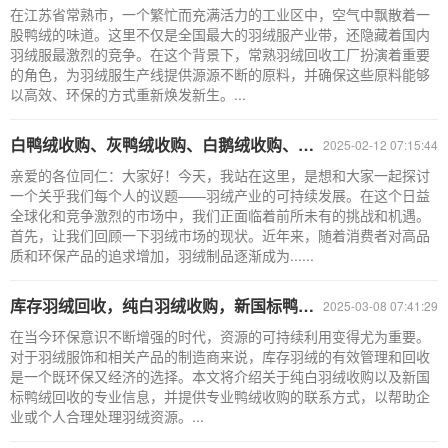
在江苏省常熟市，一个繁忙而充满活力的工业区中，空气中飘散着一
股鸭绒的味道。这里不仅是全国最大的羽绒服产业带，还隐藏着国内
羽绒服最激烈的竞争。在这个背景下，常熟羽绒回收工厂扮演着重要
的角色，为羽绒服生产线提供源源不断的原料，并确保这些原料能够
以高效、环保的方式重新焕发新生。...
白鸭绒收购、灰鸭绒收购、白鹅绒收购、灰鹅绒收购、上海羽绒回收厂家
2025-02-12 07:15:44
亲爱的各位同仁：大家好！今天，我站在这里，是想和大家一起探讨
一个关乎我们每个人的议题——羽绒产业的可持续发展。在这个日益
全球化和竞争激烈的市场中，我们正面临着前所未有的挑战和机遇。
首先，让我们回顾一下羽绒市场的现状。近年来，随着消费者对高品
质和环保产品的追求增加，羽绒制品逐渐成为......
库存羽绒回收，纯白羽绒收购，新国标鸭绒回收，专业鸭绒收购联系方式
2025-03-08 07:41:29
在当今环保意识不断增强的时代，资源的可持续利用变得尤为重要。
对于羽绒服饰和相关产品的制造商来说，库存羽绒的有效管理和回收
是一个既环保又经济的选择。本文将介绍关于纯白羽绒收购以及新国
标鸭绒回收的专业信息，并提供专业鸭绒收购的联系方式，以帮助企
业或个人合理处理羽绒资源。...