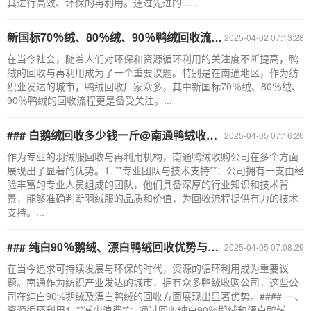
其进行高效、环保的再利用。通过先进的......
新国标70％绒、80％绒、90％鸭绒回收流程，南通鸭绒收购厂家
2025-04-02 07:13:28
在当今社会，随着人们对环保和资源循环利用的关注度不断提高，鸭
绒的回收与再利用成为了一个重要议题。特别是在南通地区，作为纺
织业发达的城市，鸭绒回收厂家众多，其中新国标70％绒、80％绒、
90％鸭绒的回收流程更是备受关注。...
### 白鹅绒回收多少钱一斤@南通鸭绒收购公司的优势
2025-04-05 07:16:26
作为专业的羽绒服回收与再利用机构，南通鸭绒收购公司在多个方面
展现出了显著的优势。1. **专业团队与技术支持**：公司拥有一支由经
验丰富的专业人员组成的团队，他们具备深厚的行业知识和技术背
景，能够准确判断羽绒服的品质和价值，为回收流程提供有力的技术
支持。...
### 纯白90％鹅绒、漂白鸭绒回收优势与南通鸭绒收购公司
2025-04-05 07:08:29
在当今追求可持续发展与环保的时代，资源的循环利用成为重要议
题。南通作为纺织产业发达的城市，拥有众多鸭绒收购公司，这些公
司在纯白90%鹅绒及漂白鸭绒的回收方面展现出显著优势。#### 一、
资源循环利用1. **减少浪费**：通过回收纯白90％鹅绒和漂白鸭绒，