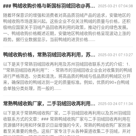
### 鸭绒收购价格与新国标羽绒回收@再利用
2025-03-21 07:04:38
随着环保意识的增强和消费者对高品质羽绒产品的追求，安徽地区的
鸭绒收购市场逐渐兴起。这些企业不仅关注鸭绒的质量与价格，还积
极响应国家关于羽绒产品回收再利用的政策，推动行业的绿色发展。
一、鸭绒收购价格概述近期，安徽地区鸭绒收购价格呈现波动上涨的
趋势。据行业数据显示，当前鸭绒的进货价格......
鸭绒收购价格，常熟羽绒回收再利用，苏州羽绒回收联系方式
2025-03-21 07:13:27
以下是关于常熟羽绒回收再利用及苏州羽绒回收联系方式的介绍：1.
**常熟羽绒回收再利用**： - 常熟市的羽绒回收企业会对收集到的鸭绒
进行严格筛选、分类和清洗，将高品质的鸭绒与低品质的鸭绒区分开
来，确保回收的鸭绒达到一定的质量标准。例如，优质的90+白鸭绒
会单独分类处理，而一般的......
常熟鸭绒收购厂家，二手羽绒回收再利用，苏州羽绒回收联系方式
2025-03-24 07:11:34
以下是关于常熟鸭绒收购厂家，二手羽绒回收再利用以及苏州羽绒回
收联系方式的文章：### 常熟鸭绒收购厂家与二手羽绒回收再利用在
资源循环利用和环保意识日益增强的今天，常熟的鸭绒收购厂家扮演
着至关重要的角色。这些厂家专注于从各种渠道收集二手羽绒，并对