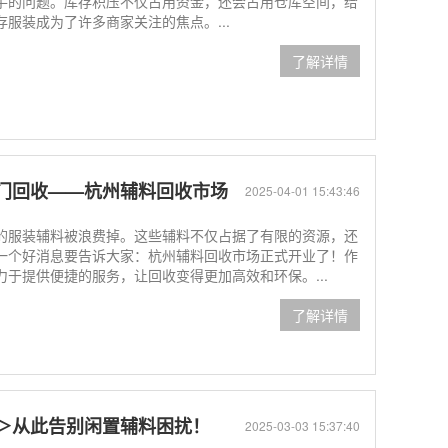
手的问题。库存积压不仅占用资金，还会占用仓库空间，给
服装成为了许多商家关注的焦点。...
了解详情
门回收——杭州辅料回收市场
2025-04-01 15:43:46
的服装辅料被浪费掉。这些辅料不仅占据了有限的资源，还
一个好消息要告诉大家：杭州辅料回收市场正式开业了！作
于提供便捷的服务，让回收变得更加高效和环保。...
了解详情
＞从此告别闲置辅料困扰！
2025-03-03 15:37:40