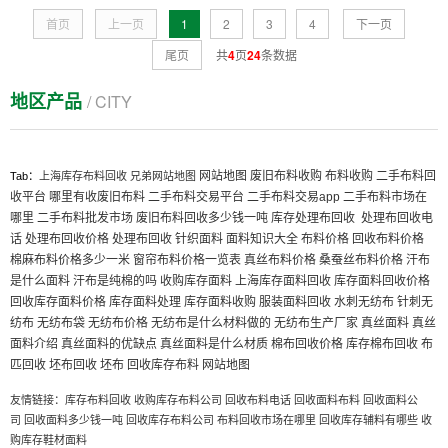
首页
上一页
1
2
3
4
下一页
尾页
共
4
页
24
条数据
地区产品
/ CITY
网站地图
废旧布料收购
布料收购
二手布料回
Tab：
上海库存布料回收
兄弟网站地图
收平台
哪里有收废旧布料
二手布料交易平台
二手布料交易app
二手布料市场在
哪里
二手布料批发市场
废旧布料回收多少钱一吨
库存处理布回收
处理布回收电
话
处理布回收价格
处理布回收
针织面料
面料知识大全
布料价格
回收布料价格
棉麻布料价格多少一米
窗帘布料价格一览表
真丝布料价格
桑蚕丝布料价格
汗布
是什么面料
汗布是纯棉的吗
收购库存面料
上海库存面料回收
库存面料回收价格
回收库存面料价格
库存面料处理
库存面料收购
服装面料回收
水刺无纺布
针刺无
纺布
无纺布袋
无纺布价格
无纺布是什么材料做的
无纺布生产厂家
真丝面料
真丝
面料介绍
真丝面料的优缺点
真丝面料是什么材质
棉布回收价格
库存棉布回收
布
匹回收
坯布回收
坯布
回收库存布料
网站地图
友情链接：
库存布料回收
收购库存布料公司
回收布料电话
回收面料布料
回收面料公
司
回收面料多少钱一吨
回收库存布料公司
布料回收市场在哪里
回收库存辅料有哪些
收
购库存鞋材面料