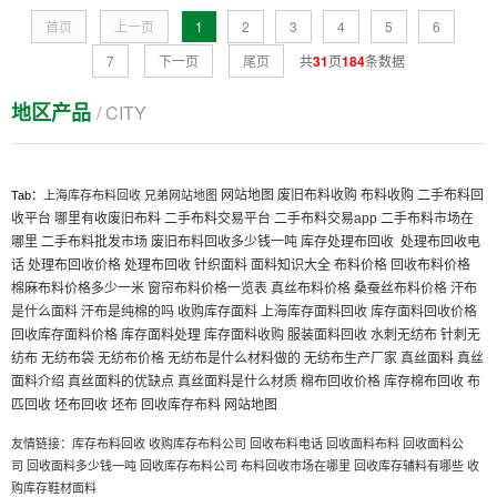
首页
上一页
1
2
3
4
5
6
7
下一页
尾页
共
31
页
184
条数据
地区产品
/ CITY
网站地图
废旧布料收购
布料收购
二手布料回
Tab：
上海库存布料回收
兄弟网站地图
收平台
哪里有收废旧布料
二手布料交易平台
二手布料交易app
二手布料市场在
哪里
二手布料批发市场
废旧布料回收多少钱一吨
库存处理布回收
处理布回收电
话
处理布回收价格
处理布回收
针织面料
面料知识大全
布料价格
回收布料价格
棉麻布料价格多少一米
窗帘布料价格一览表
真丝布料价格
桑蚕丝布料价格
汗布
是什么面料
汗布是纯棉的吗
收购库存面料
上海库存面料回收
库存面料回收价格
回收库存面料价格
库存面料处理
库存面料收购
服装面料回收
水刺无纺布
针刺无
纺布
无纺布袋
无纺布价格
无纺布是什么材料做的
无纺布生产厂家
真丝面料
真丝
面料介绍
真丝面料的优缺点
真丝面料是什么材质
棉布回收价格
库存棉布回收
布
匹回收
坯布回收
坯布
回收库存布料
网站地图
友情链接：
库存布料回收
收购库存布料公司
回收布料电话
回收面料布料
回收面料公
司
回收面料多少钱一吨
回收库存布料公司
布料回收市场在哪里
回收库存辅料有哪些
收
购库存鞋材面料