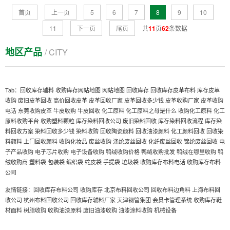
首页
上一页
5
6
7
8
9
10
11
下一页
尾页
共
11
页
62
条数据
地区产品
/ CITY
Tab：
回收库存辅料
收购库存网站地图
网站地图
回收库存
回收库存皮革布料
库存皮革
收购
废旧皮革回收
高价回收皮革
皮革回收厂家
皮革回收多少钱
皮革收购厂家
皮革收购
电话
东莞收购皮革
牛皮收购
牛皮回收
化工原料
化工原料之母是什么
收购化工原料
化工
原料收购平台
收购塑料颗粒
库存染料回收公司
废旧染料回收
库存染料回收流程
库存染
料回收方案
染料回收多少钱
染料收购
回收陶瓷颜料
回收油漆颜料
化工颜料回收
回收染
料颜料
上门回收颜料
收购化妆品
废丝收购
涤纶废丝回收
化纤废丝回收
锦纶废丝回收
电
子产品收购
电子芯片收购
电子设备收购
鸭绒收购价格
鸭绒收购批发
鸭绒在哪里收购
鸭
绒收购商
塑料袋
包装袋
编织袋
蛇皮袋
手提袋
垃圾袋
收购库存布料电话
收购库存布料
公司
友情链接：
回收库存布料公司
收购库存
北京布料回收公司
回收布料边角料
上海布料回
收公司
杭州布料回收公司
回收库存辅料厂家
会员卡管理系统
收购库存鞋
天津钢管集团
材面料
树脂收购
收购油漆原料
废旧油漆收购
油漆涂料收购
机械设备