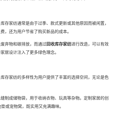
。库存家纺通常是由于过季、款式更新或其他原因而被闲置，
浪费，还为用户节省了购买新品的成本。
量废弃物和碳排放，而通过
回收库存家纺
进行改造，可以有效
为家居设计注入了更多绿色理念。
。库存家纺的多样性为用户提供了丰富的选择空间，无论是色
以缝制成储物袋，用于收纳衣物、玩具等杂物。定制家居的创
fmb/改造成地垫或宠物窝，既实用又充满趣味。