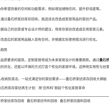
确你希望改善的空间和功能需求，例如增加储物空间、提升舒适度等。
：通过叠石桥家纺库存回收，挑选适合改造成家居用品的家纺产品。
根据自己的创意或专业设计师的建议，将库存家纺改造成实用家居元素。
将改造后的家居用品融入现有空间，并根据实际使用情况进行优化。
来趋势
活品质要求的提高，定制家居将成为未来家居设计的重要趋势。通过
叠石
能的优化，还能以环保的方式打造个性化的家居环境。这种将实用性与创
从收纳到清洁，一站式满足你的家纺需求——叠石桥家纺库存回收大揭秘
叠石桥库存家纺再生计划：用“旧布料”掀起个性化家居革命
石桥家纺库存回收
叠石桥家纺布料回收
叠石桥家纺面料回收