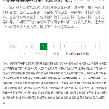
一、库存辅料回收的现状与挑战许多企业在生产过程中，由于采购计
划不合理、生产工艺变更、项目取消等因素，导致库存辅料逐渐积
累。这些辅料种类繁多，包括但不限于化工原料、包装材料、电子元
器件等。长期积压的库存辅料不仅面临着过期、变质的风险，还会使
企业的资金被大量占用，增加了企业的运营成本......
首页
上一页
1
2
3
4
5
6
7
下一页
尾页
共
64
页
318
条数据
Tab：
收购库存布料
回收布料网站地图
网站地图
库存布料回收公司
布料回收公司名称
布料回
收公司有哪些
废旧布料回收公司
大连布料回收公司
北京布料回收公司
上海布料回收公司
杭州布
料回收
家纺布料回收
废布料回收厂家
回收库存布料厂家
宁波回收布料厂家
上海布料回收厂家
回
收库存布料公司
库存布料回收价格
回收库存布料电话
库存布料回收电话
上海库存布料回收
上海
布料回收
上海面料回收
面料回收公司
回收库存拉链
旧衣服拉链回收
废旧拉链回收
库存拉链回收
义乌拉链回收
裤子拉链回收
拉链回收价格
拉链回收市场
拉链回收公司
拉链回收厂家
拉链回收多
少钱一斤
拉链回收平台哪个最好
拉链头回收
铜拉链回收
金属拉链回收
树脂拉链回收
上海拉链回
收
鸭绒收购
鹅绒收购
鸭绒回收
鹅绒回收
灰鸭绒
白鸭绒
白鹅绒
灰鹅绒
回收白鸭绒
尼龙拉链回
收