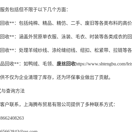
服务包括但不限于以下几个方面：
存布料回收**：包括纯棉、精品、精仿、二手、废旧等各类布料的高
存服装回收**：涵盖外贸原单衣服、泳装、毛衣、时装等各类成衣的
存辅料回收**：处理羊绒纱线、涤纶缝纫线、纽扣、松紧带、拉链等
纺织品回收**：如鸭绒、毛领、
废丝回收
https://www.shtengbu.
供不仅为企业清理了库存，还为环保事业做出了贡献。
方式与查询方法
客户联系，上海腾布贸易有限公司提供了多种联系方式：
8662408263
65662843@qq.com