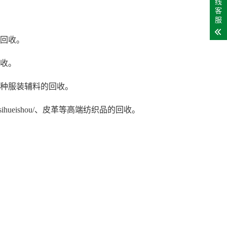
线
客
服
价回收。
回收。
各种服装辅料的回收。
com/feisihueishou/、皮革等高端纺织品的回收。