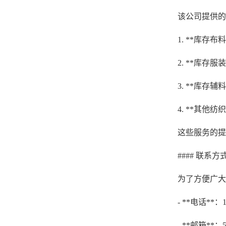
该公司提供的
1. **库
2. **库
3. **库
4. **其他
这些服务的提
#### 联系
为了方便广大
- **电话**：1
- **邮箱**：5