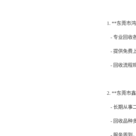
1. **东莞
- 专业回
- 提供免
- 回收流
2. **东莞
- 长期从
- 回收品
- 服务周