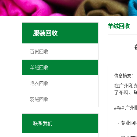
羊绒回收
服装回收
百货回收
羊绒回收
信息摘要：
毛衣回收
在广州和
了布料、
羽绒回收
#### 
联系我们
- 专业