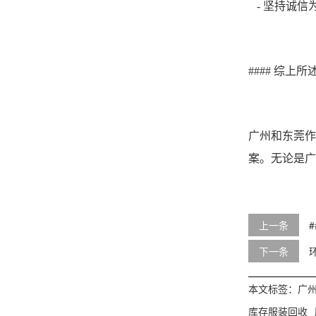
- 坚持诚
#### 综上所
广州和东莞作
案。无论是广
上一条
下一条
本文标签：
广
库存服装回收