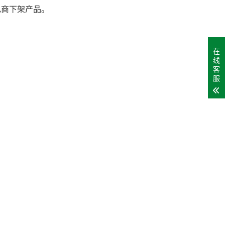
m/包括电商下架产品。
在
线
客
服