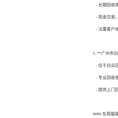
- 长期回
- 现金交
- 注重客
5. **广州
- 位于白
- 专业回
- 提供上
#### 东莞