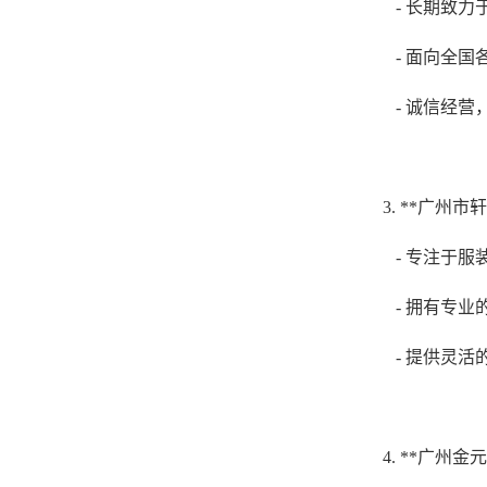
- 长期致
- 面向全
- 诚信经
3. **广州
- 专注于
- 拥有专
- 提供灵
4. **广州