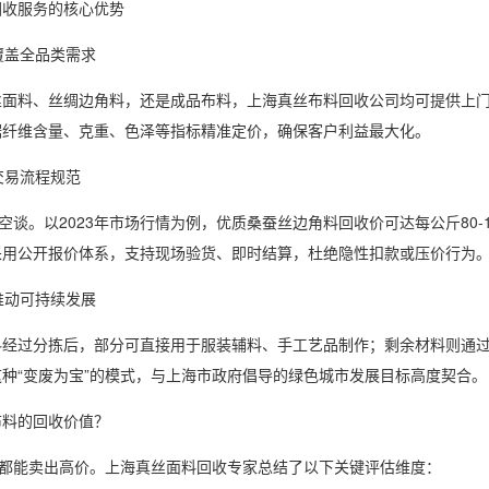
回收服务的核心优势
，覆盖全品类需求
丝面料、丝绸边角料，还是成品布料，上海真丝布料回收公司均可提供上
据纤维含量、克重、色泽等指标精准定价，确保客户利益最大化。
，交易流程规范
非空谈。以2023年市场行情为例，优质桑蚕丝边角料回收价可达每公斤80
采用公开报价体系，支持现场验货、即时结算，杜绝隐性扣款或压价行为
，推动可持续发展
料经过分拣后，部分可直接用于服装辅料、手工艺品制作；剩余材料则通
种“变废为宝”的模式，与上海市政府倡导的绿色城市发展目标高度契合。
布料的回收价值？
”都能卖出高价。上海真丝面料回收专家总结了以下关键评估维度：