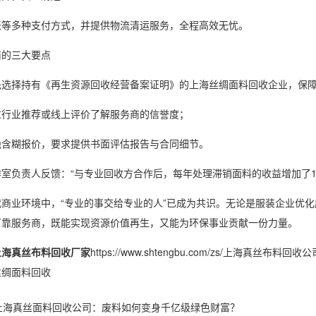
账等多种支付方式，并提供物流清运服务，全程高效无忧。
商的三大要点
先选择持有《再生资源回收经营备案证明》的上海丝绸面料回收企业，保
过行业推荐或线上评价了解服务商的信誉度；
绝含糊报价，要求提供书面评估报告与合同细节。
室负责人反馈：“与专业回收方合作后，每年处理滞销面料的收益增加了15
代商业环境中，“专业的事交给专业的人”已成为共识。无论是服装企业优
可靠服务商，既能实现资源价值再生，又能为环保事业贡献一份力量。
上海真丝布料回收厂家
https://www.shtengbu.com/zs/上
丝绸面料回收
上海真丝面料回收公司：废料如何变身千亿级绿色财富？