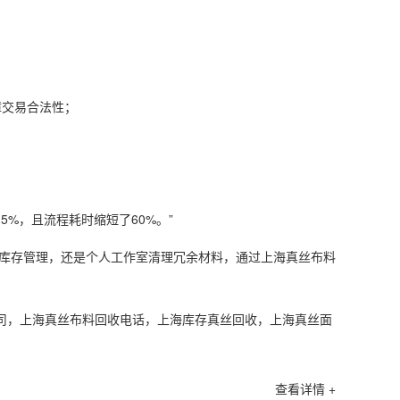
障交易合法性；
%，且流程耗时缩短了60%。”
化库存管理，还是个人工作室清理冗余材料，通过上海真丝布料
海真丝布料回收公司，上海真丝布料回收电话，上海库存真丝回收，上海真丝面
查看详情 +