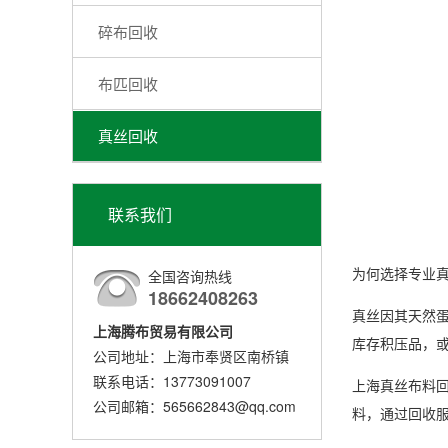
碎布回收
布匹回收
真丝回收
联系我们
为何选择专业
全国咨询热线
18662408263
真丝因其天然
上海腾布贸易有限公司
库存积压品，
公司地址：上海市奉贤区南桥镇
联系电话：13773091007
上海真丝布料
公司邮箱：565662843@qq.com
料，通过回收