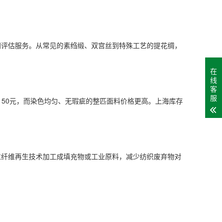
门评估服务。从常见的素绉缎、双宫丝到特殊工艺的提花绸，
在
线
客
服
-150元，而染色均匀、无瑕疵的整匹面料价格更高。上海库存
。
过纤维再生技术加工成填充物或工业原料，减少纺织废弃物对