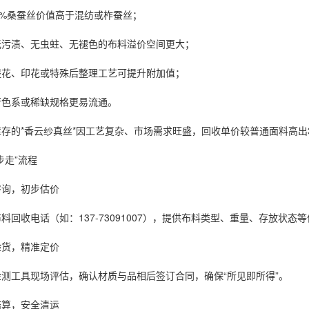
0%桑蚕丝价值高于混纺或柞蚕丝；
无污渍、无虫蛀、无褪色的布料溢价空间更大；
提花、印花或特殊后整理工艺可提升附加值；
行色系或稀缺规格更易流通。
存的*香云纱真丝*因工艺复杂、市场需求旺盛，回收单价较普通面料高出
步走”流程
咨询，初步估价
料回收电话（如：137-73091007），提供布料类型、重量、存放状态
验货，精准定价
测工具现场评估，确认材质与品相后签订合同，确保“所见即所得”。
结算，安全清运