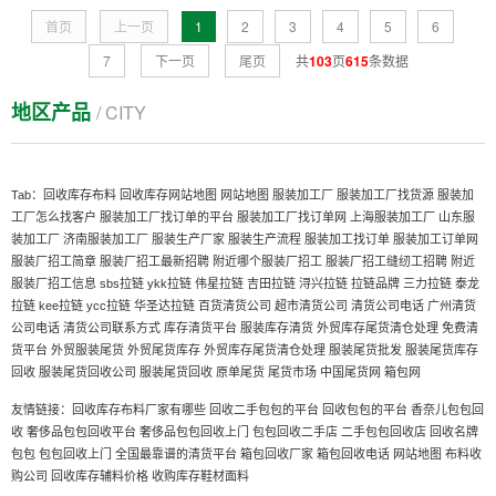
首页
上一页
1
2
3
4
5
6
7
下一页
尾页
共
103
页
615
条数据
地区产品
/ CITY
Tab：
回收库存布料
回收库存网站地图
网站地图
服装加工厂
服装加工厂找货源
服装加
工厂怎么找客户
服装加工厂找订单的平台
服装加工厂找订单网
上海服装加工厂
山东服
装加工厂
济南服装加工厂
服装生产厂家
服装生产流程
服装加工找订单
服装加工订单网
服装厂招工简章
服装厂招工最新招聘
附近哪个服装厂招工
服装厂招工缝纫工招聘
附近
服装厂招工信息
sbs拉链
ykk拉链
伟星拉链
吉田拉链
浔兴拉链
拉链品牌
三力拉链
泰龙
拉链
kee拉链
ycc拉链
华圣达拉链
百货清货公司
超市清货公司
清货公司电话
广州清货
公司电话
清货公司联系方式
库存清货平台
服装库存清货
外贸库存尾货清仓处理
免费清
货平台
外贸服装尾货
外贸尾货库存
外贸库存尾货清仓处理
服装尾货批发
服装尾货库存
回收
服装尾货回收公司
服装尾货回收
原单尾货
尾货市场
中国尾货网
箱包网
友情链接：
回收库存布料厂家有哪些
回收二手包包的平台
回收包包的平台
香奈儿包包回
收
奢侈品包包回收平台
奢侈品包包回收上门
包包回收二手店
二手包包回收店
回收名牌
全国最靠谱的清货平台
箱包回收厂家
箱包回收电话
网站地图
布料收
包包
包包回收上门
购公司
回收库存辅料价格
收购库存鞋材面料