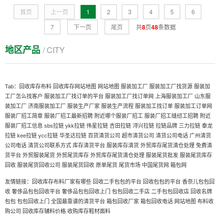
首页
上一页
1
2
3
4
5
6
7
下一页
尾页
共
8
页
48
条数据
地区产品
/ CITY
Tab：
回收库存布料
回收库存网站地图
网站地图
服装加工厂
服装加工厂找货源
服装加
工厂怎么找客户
服装加工厂找订单的平台
服装加工厂找订单网
上海服装加工厂
山东服
装加工厂
济南服装加工厂
服装生产厂家
服装生产流程
服装加工找订单
服装加工订单网
服装厂招工简章
服装厂招工最新招聘
附近哪个服装厂招工
服装厂招工缝纫工招聘
附近
服装厂招工信息
sbs拉链
ykk拉链
伟星拉链
吉田拉链
浔兴拉链
拉链品牌
三力拉链
泰龙
拉链
kee拉链
ycc拉链
华圣达拉链
百货清货公司
超市清货公司
清货公司电话
广州清货
公司电话
清货公司联系方式
库存清货平台
服装库存清货
外贸库存尾货清仓处理
免费清
货平台
外贸服装尾货
外贸尾货库存
外贸库存尾货清仓处理
服装尾货批发
服装尾货库存
回收
服装尾货回收公司
服装尾货回收
原单尾货
尾货市场
中国尾货网
箱包网
友情链接：
回收库存布料厂家有哪些
回收二手包包的平台
回收包包的平台
香奈儿包包回
收
奢侈品包包回收平台
奢侈品包包回收上门
包包回收二手店
二手包包回收店
回收名牌
全国最靠谱的清货平台
箱包回收厂家
箱包回收电话
网站地图
布料收
包包
包包回收上门
购公司
回收库存辅料价格
收购库存鞋材面料