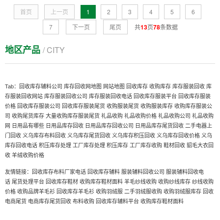
首页
上一页
1
2
3
4
5
6
7
下一页
尾页
共
13
页
78
条数据
地区产品
/ CITY
Tab：
回收库存辅料公司
库存回收网地图
网站地图
回收库存
收购库存
库存服装回收
库
存服装回收网站
库存服装回收公司
库存服装回收电话
回收库存服装平台
回收库存服装
价格
回收库存服装公司
回收库存服装尾货
收购服装尾货
收购服装库存
收购库存服装公
司
收购尾货库存
大量收购库存服装尾货
礼品收购
礼品收购价格
礼品收购公司
礼品收购
网
日用品有哪些
日用品库存回收
日用品库存回收公司
日用品库存尾货回收
二手电器上
门回收
义乌库存布料回收
义乌库存尾货回收
义乌库存积压回收
义乌库存回收价格
义乌
库存回收电话
积压库存处理
工厂库存处理
积压库存
工厂库存收购
鞋材回收
貂毛大衣回
收
羊绒收购价格
友情链接：
回收库存布料厂家电话
回收库存辅料
服装辅料回收公司
服装辅料回收电
话
尾货处理平台
回收库存鞋材
收购库存鞋材面料
羊毛纱线收购
收购纱线库存
纱线收购
价格
收购品牌羊毛衫
回收库存羊毛衫
收购羽绒服
二手羽绒服收购
收购羽绒服库存
回收
电商尾货
电商库存尾货回收
布料收购
回收库存辅料平台
收购库存鞋材面料