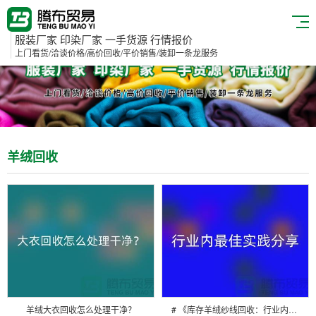
服装厂家 印染厂家 一手货源 行情报价
上门看货/洽谈价格/高价回收/平价销售/装卸一条龙服务
羊绒回收
羊绒大衣回收怎么处理干净？
# 《库存羊绒纱线回收：行业内最佳实践分享》