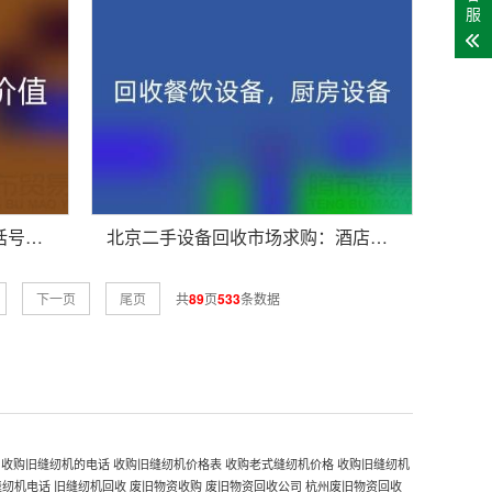
服
探寻北京二手设备回收公司电话号码，解锁资源循环新价值
北京二手设备回收市场求购：酒店设备，餐饮设备，厨房设备
下一页
尾页
共
89
页
533
条数据
收购旧缝纫机的电话
收购旧缝纫机价格表
收购老式缝纫机价格
收购旧缝纫机
缝纫机电话
旧缝纫机回收
废旧物资收购
废旧物资回收公司
杭州废旧物资回收