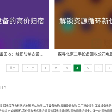
杭州二手设备回收：缝纫与制衣设备的高价归宿
首页
上一页
1
2
3
4
5
6
7
CITY
收
回收库存布料网站地图
网站地图
二手设备收购
废旧设备收购
工厂设备收购
工业设备收购
购价格
老式缝纫机
高价回收老式缝纫机
高价回收旧缝纫机
回收旧缝纫机多少钱一台
回收旧