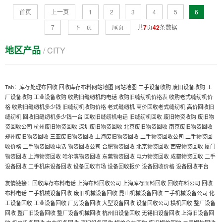
首页
上一页
1
2
3
4
5
6
7
下一页
尾页
共
7
页
42
条数据
地区产品
/ CITY
Tab：
库存处理布回收
回收库存布料网站地图
网站地图
二手设备收购
废旧设备收购
工
厂设备收购
工业设备收购
收购旧缝纫机的电话
收购旧缝纫机价格表
收购老式缝纫机价
格
收购旧缝纫机多少钱
旧缝纫机收购价格
老式缝纫机
高价回收老式缝纫机
高价回收旧
缝纫机
回收旧缝纫机多少钱一台
回收旧缝纫机电话
旧缝纫机回收
废旧物资收购
废旧物
资回收公司
杭州废旧物资回收
深圳废旧物资回收
北京废旧物资回收
南京废旧物资回收
郑州废旧物资回收
三亚废旧物资回收
上海废旧物资回收
二手物资回收公司
二手物资回
收价格
二手物资回收电话
物资回收公司
合肥物资回收
北京物资回收
西安物资回收
厦门
物资回收
上海物资回收
哈尔滨物资回收
东莞物资回收
电力物资回收
成都物资回收
二手
设备回收
二手机床设备回收
设备回收市场
设备回收报价
设备回收价格
设备回收平台
友情链接：
回收库存布料电话
上海布料回收公司
上海库存面料回收
回收布料公司
回收
布料电话
二手机械设备回收
废旧机械设备回收
昆山机械设备回收
二手机械设备公司
化
工设备回收
工业设备回收
厂房设备回收
大型设备回收
设备回收公司
横机回收
整厂设备
回收
整厂旧设备回收
整厂设备机械回收
杭州旧设备回收
无锡旧设备回收
上海旧设备回