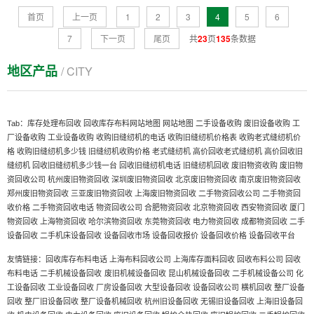
首页
上一页
1
2
3
4
5
6
7
下一页
尾页
共
23
页
135
条数据
地区产品
/ CITY
Tab：
库存处理布回收
回收库存布料网站地图
网站地图
二手设备收购
废旧设备收购
工
厂设备收购
工业设备收购
收购旧缝纫机的电话
收购旧缝纫机价格表
收购老式缝纫机价
格
收购旧缝纫机多少钱
旧缝纫机收购价格
老式缝纫机
高价回收老式缝纫机
高价回收旧
缝纫机
回收旧缝纫机多少钱一台
回收旧缝纫机电话
旧缝纫机回收
废旧物资收购
废旧物
资回收公司
杭州废旧物资回收
深圳废旧物资回收
北京废旧物资回收
南京废旧物资回收
郑州废旧物资回收
三亚废旧物资回收
上海废旧物资回收
二手物资回收公司
二手物资回
收价格
二手物资回收电话
物资回收公司
合肥物资回收
北京物资回收
西安物资回收
厦门
物资回收
上海物资回收
哈尔滨物资回收
东莞物资回收
电力物资回收
成都物资回收
二手
设备回收
二手机床设备回收
设备回收市场
设备回收报价
设备回收价格
设备回收平台
友情链接：
回收库存布料电话
上海布料回收公司
上海库存面料回收
回收布料公司
回收
布料电话
二手机械设备回收
废旧机械设备回收
昆山机械设备回收
二手机械设备公司
化
工设备回收
工业设备回收
厂房设备回收
大型设备回收
设备回收公司
横机回收
整厂设备
回收
整厂旧设备回收
整厂设备机械回收
杭州旧设备回收
无锡旧设备回收
上海旧设备回