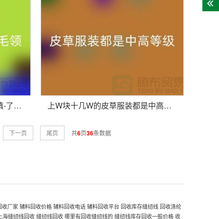
张先生初次做狐狸毛领比较谨慎-了解情况之后很释然-毛领回收厂家
上W块十几W的皮草服装都是中高等级的皮制作的-回收毛领厂家
下一页
尾页
共
6
页
36
条数据
回收厂家
辅料回收价格
辅料回收电话
辅料回收平台
回收库存缝纫线
回收涤纶
上海缝纫线回收
缝纫线回收
哪里有回收缝纫线的
缝纫线库存回收一般价格
收