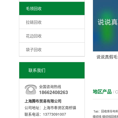
毛领回收
拉链回收
花边回收
袋子回收
联系我们
全国咨询热线
地区产品
/ 
18662408263
上海腾布贸易有限公司
公司地址：上海市奉贤区南桥镇
Tab：
回收库存布
联系电话：13773091007
缝纫线
缝纫线回收