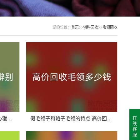
您的位置：
首页
>>
辅料回收
>>
毛领回收
在
真毛领、假毛领怎么辨别？小心獭兔毛-大量高价回收毛领厂家
假毛领子和貉子毛领的特点-高价回收毛领多少钱一条-回收毛领厂家
线
客
服