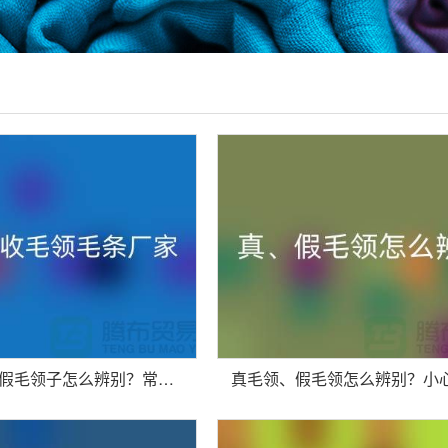
真毛领子、假毛领子怎么辨别？常年回收毛领毛条厂家来告诉你