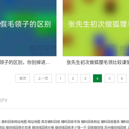
说说真假毛领子的区别，你别掉进坑里-长期大量回收毛领毛条公司
首页
上一页
1
2
3
4
5
6
CITY
料
面料回收网站地图
网站地图
库存辅料回收
辅料回收市场
辅料回收网站
辅料回收服务
辅料
网站
缝纫线回收价目表
缝纫线回收价格
缝纫线回收多少钱一斤
回收缝纫线
苏州缝纫线回收