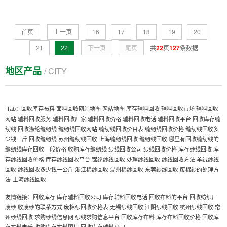
首页
上一页
16
17
18
19
20
21
22
下一页
尾页
共
22
页
127
条数据
地区产品
/ CITY
Tab：
回收库存布料
面料回收网站地图
网站地图
库存辅料回收
辅料回收市场
辅料回收
网站
辅料回收服务
辅料回收厂家
辅料回收价格
辅料回收电话
辅料回收平台
回收库存缝
纫线
回收涤纶缝纫线
缝纫线回收网站
缝纫线回收价目表
缝纫线回收价格
缝纫线回收多
少钱一斤
回收缝纫线
苏州缝纫线回收
上海缝纫线回收
缝纫线回收
哪里有回收缝纫线的
缝纫线库存回收一般价格
收购库存缝纫线
纱线回收公司
纱线回收价格
库存纱线回收
库
存纱线回收价格
库存纱线回收平台
锦纶纱线回收
处理纱线回收
纱线回收方法
羊绒纱线
回收
纱线回收多少钱一公斤
浙江棉纱回收
温州棉纱回收
东莞纱线回收
废棉纱的处理方
上海纱线回收
法
友情链接：
回收库存
库存辅料回收公司
库存辅料回收电话
回收布料的平台
回收纺织厂
废纱
收废纱的联系方式
废棉纱回收价格表
无锡纱线回收
江阴纱线回收
杭州纱线回收
常
州纱线回收
求购纱线信息网
纱线求购信息平台
回收库存布料
库存布料回收价格
回收库