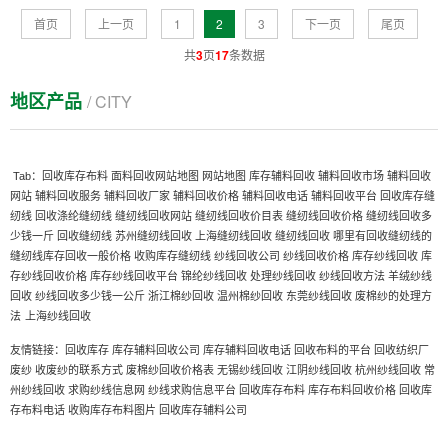
首页
上一页
1
2
3
下一页
尾页
共
3
页
17
条数据
地区产品
/ CITY
Tab：
回收库存布料
面料回收网站地图
网站地图
库存辅料回收
辅料回收市场
辅料回收
网站
辅料回收服务
辅料回收厂家
辅料回收价格
辅料回收电话
辅料回收平台
回收库存缝
纫线
回收涤纶缝纫线
缝纫线回收网站
缝纫线回收价目表
缝纫线回收价格
缝纫线回收多
少钱一斤
回收缝纫线
苏州缝纫线回收
上海缝纫线回收
缝纫线回收
哪里有回收缝纫线的
缝纫线库存回收一般价格
收购库存缝纫线
纱线回收公司
纱线回收价格
库存纱线回收
库
存纱线回收价格
库存纱线回收平台
锦纶纱线回收
处理纱线回收
纱线回收方法
羊绒纱线
回收
纱线回收多少钱一公斤
浙江棉纱回收
温州棉纱回收
东莞纱线回收
废棉纱的处理方
上海纱线回收
法
友情链接：
回收库存
库存辅料回收公司
库存辅料回收电话
回收布料的平台
回收纺织厂
废纱
收废纱的联系方式
废棉纱回收价格表
无锡纱线回收
江阴纱线回收
杭州纱线回收
常
州纱线回收
求购纱线信息网
纱线求购信息平台
回收库存布料
库存布料回收价格
回收库
存布料电话
收购库存布料图片
回收库存辅料公司