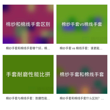
棉纱手套和棉线手套哪个好，棉纱手套和棉线手套哪个价格贵一些
棉纱手套 vs 棉线手套：谁更能扛住高温考验？
棉纱手套与棉线手套：耐磨性能大比拼
棉纱手套和棉线手套什么区别？一文带你清晰分辨