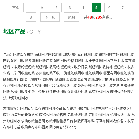
首页
上一页
2
3
4
5
6
7
8
下一页
尾页
共
48
页
285
条数据
地区产品
/ CITY
Tab：
回收库存布料
面料回收网站地图
网站地图
库存辅料回收
辅料回收市场
辅料回收
网站
辅料回收服务
辅料回收厂家
辅料回收价格
辅料回收电话
辅料回收平台
回收库存缝
纫线
回收涤纶缝纫线
缝纫线回收网站
缝纫线回收价目表
缝纫线回收价格
缝纫线回收多
少钱一斤
回收缝纫线
苏州缝纫线回收
上海缝纫线回收
缝纫线回收
哪里有回收缝纫线的
缝纫线库存回收一般价格
收购库存缝纫线
纱线回收公司
纱线回收价格
库存纱线回收
库
存纱线回收价格
库存纱线回收平台
锦纶纱线回收
处理纱线回收
纱线回收方法
羊绒纱线
回收
纱线回收多少钱一公斤
浙江棉纱回收
温州棉纱回收
东莞纱线回收
废棉纱的处理方
上海纱线回收
法
友情链接：
回收库存
库存辅料回收公司
库存辅料回收电话
回收布料的平台
回收纺织厂
废纱
收废纱的联系方式
废棉纱回收价格表
无锡纱线回收
江阴纱线回收
杭州纱线回收
常
州纱线回收
求购纱线信息网
纱线求购信息平台
回收库存布料
库存布料回收价格
回收库
存布料电话
收购库存布料图片
回收库存辅料公司