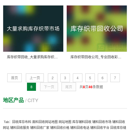
库存织带回收_大量求购库存织带市场_上海腾布贸易有限公司
库存织带回收公司_专业回收彩带厂家_上海腾布贸易有限公司
首页
上一页
2
3
4
5
6
7
8
下一页
尾页
共
8
页
46
条数据
地区产品
/ CITY
Tab：
回收库存布料
面料回收网站地图
网站地图
库存辅料回收
辅料回收市场
辅料回收
网站
辅料回收服务
辅料回收厂家
辅料回收价格
辅料回收电话
辅料回收平台
回收库存缝