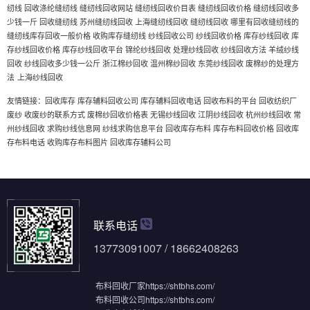
纫线
回收涤纶缝纫线
缝纫线回收网站
缝纫线回收价目表
缝纫线回收价格
缝纫线回收多
少钱一斤
回收缝纫线
苏州缝纫线回收
上海缝纫线回收
缝纫线回收
哪里有回收缝纫线的
缝纫线库存回收一般价格
收购库存缝纫线
纱线回收公司
纱线回收价格
库存纱线回收
库
存纱线回收价格
库存纱线回收平台
锦纶纱线回收
处理纱线回收
纱线回收方法
羊绒纱线
回收
纱线回收多少钱一公斤
浙江棉纱回收
温州棉纱回收
东莞纱线回收
废棉纱的处理方
上海纱线回收
法
友情链接：
回收库存
库存辅料回收公司
库存辅料回收电话
回收布料的平台
回收纺织厂
废纱
收废纱的联系方式
废棉纱回收价格表
无锡纱线回收
江阴纱线回收
杭州纱线回收
常
州纱线回收
求购纱线信息网
纱线求购信息平台
回收库存布料
库存布料回收价格
回收库
存布料电话
收购库存布料图片
回收库存辅料公司
联系电话
13773091007 / 18662408263
布料回收厂家
https://shtbhs.com/
布料回收公司
https://shtbhs.com/