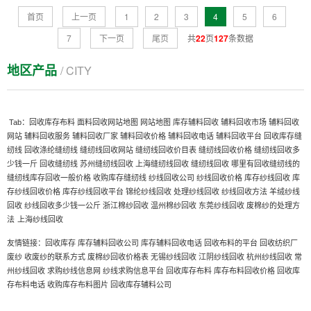
首页
上一页
1
2
3
4
5
6
7
下一页
尾页
共
22
页
127
条数据
地区产品
/ CITY
Tab：
回收库存布料
面料回收网站地图
网站地图
库存辅料回收
辅料回收市场
辅料回收
网站
辅料回收服务
辅料回收厂家
辅料回收价格
辅料回收电话
辅料回收平台
回收库存缝
纫线
回收涤纶缝纫线
缝纫线回收网站
缝纫线回收价目表
缝纫线回收价格
缝纫线回收多
少钱一斤
回收缝纫线
苏州缝纫线回收
上海缝纫线回收
缝纫线回收
哪里有回收缝纫线的
缝纫线库存回收一般价格
收购库存缝纫线
纱线回收公司
纱线回收价格
库存纱线回收
库
存纱线回收价格
库存纱线回收平台
锦纶纱线回收
处理纱线回收
纱线回收方法
羊绒纱线
回收
纱线回收多少钱一公斤
浙江棉纱回收
温州棉纱回收
东莞纱线回收
废棉纱的处理方
上海纱线回收
法
友情链接：
回收库存
库存辅料回收公司
库存辅料回收电话
回收布料的平台
回收纺织厂
废纱
收废纱的联系方式
废棉纱回收价格表
无锡纱线回收
江阴纱线回收
杭州纱线回收
常
州纱线回收
求购纱线信息网
纱线求购信息平台
回收库存布料
库存布料回收价格
回收库
存布料电话
收购库存布料图片
回收库存辅料公司