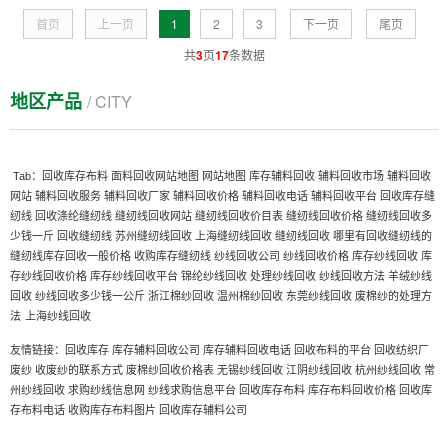
首页
上一页
1
2
3
下一页
尾页
共
3
页
17
条数据
地区产品
/ CITY
Tab：
回收库存布料
面料回收网站地图
网站地图
库存辅料回收
辅料回收市场
辅料回收
网站
辅料回收服务
辅料回收厂家
辅料回收价格
辅料回收电话
辅料回收平台
回收库存缝
纫线
回收涤纶缝纫线
缝纫线回收网站
缝纫线回收价目表
缝纫线回收价格
缝纫线回收多
少钱一斤
回收缝纫线
苏州缝纫线回收
上海缝纫线回收
缝纫线回收
哪里有回收缝纫线的
缝纫线库存回收一般价格
收购库存缝纫线
纱线回收公司
纱线回收价格
库存纱线回收
库
存纱线回收价格
库存纱线回收平台
锦纶纱线回收
处理纱线回收
纱线回收方法
羊绒纱线
回收
纱线回收多少钱一公斤
浙江棉纱回收
温州棉纱回收
东莞纱线回收
废棉纱的处理方
上海纱线回收
法
友情链接：
回收库存
库存辅料回收公司
库存辅料回收电话
回收布料的平台
回收纺织厂
废纱
收废纱的联系方式
废棉纱回收价格表
无锡纱线回收
江阴纱线回收
杭州纱线回收
常
州纱线回收
求购纱线信息网
纱线求购信息平台
回收库存布料
库存布料回收价格
回收库
存布料电话
收购库存布料图片
回收库存辅料公司