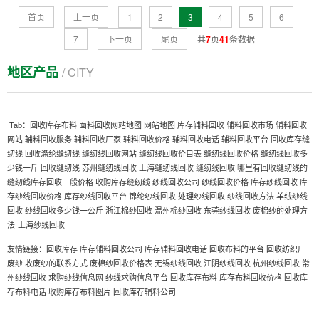
首页
上一页
1
2
3
4
5
6
7
下一页
尾页
共
7
页
41
条数据
地区产品
/ CITY
Tab：
回收库存布料
面料回收网站地图
网站地图
库存辅料回收
辅料回收市场
辅料回收
网站
辅料回收服务
辅料回收厂家
辅料回收价格
辅料回收电话
辅料回收平台
回收库存缝
纫线
回收涤纶缝纫线
缝纫线回收网站
缝纫线回收价目表
缝纫线回收价格
缝纫线回收多
少钱一斤
回收缝纫线
苏州缝纫线回收
上海缝纫线回收
缝纫线回收
哪里有回收缝纫线的
缝纫线库存回收一般价格
收购库存缝纫线
纱线回收公司
纱线回收价格
库存纱线回收
库
存纱线回收价格
库存纱线回收平台
锦纶纱线回收
处理纱线回收
纱线回收方法
羊绒纱线
回收
纱线回收多少钱一公斤
浙江棉纱回收
温州棉纱回收
东莞纱线回收
废棉纱的处理方
上海纱线回收
法
友情链接：
回收库存
库存辅料回收公司
库存辅料回收电话
回收布料的平台
回收纺织厂
废纱
收废纱的联系方式
废棉纱回收价格表
无锡纱线回收
江阴纱线回收
杭州纱线回收
常
州纱线回收
求购纱线信息网
纱线求购信息平台
回收库存布料
库存布料回收价格
回收库
存布料电话
收购库存布料图片
回收库存辅料公司