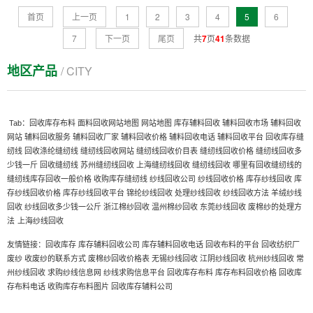
首页
上一页
1
2
3
4
5
6
7
下一页
尾页
共
7
页
41
条数据
地区产品
/ CITY
Tab：
回收库存布料
面料回收网站地图
网站地图
库存辅料回收
辅料回收市场
辅料回收
网站
辅料回收服务
辅料回收厂家
辅料回收价格
辅料回收电话
辅料回收平台
回收库存缝
纫线
回收涤纶缝纫线
缝纫线回收网站
缝纫线回收价目表
缝纫线回收价格
缝纫线回收多
少钱一斤
回收缝纫线
苏州缝纫线回收
上海缝纫线回收
缝纫线回收
哪里有回收缝纫线的
缝纫线库存回收一般价格
收购库存缝纫线
纱线回收公司
纱线回收价格
库存纱线回收
库
存纱线回收价格
库存纱线回收平台
锦纶纱线回收
处理纱线回收
纱线回收方法
羊绒纱线
回收
纱线回收多少钱一公斤
浙江棉纱回收
温州棉纱回收
东莞纱线回收
废棉纱的处理方
上海纱线回收
法
友情链接：
回收库存
库存辅料回收公司
库存辅料回收电话
回收布料的平台
回收纺织厂
废纱
收废纱的联系方式
废棉纱回收价格表
无锡纱线回收
江阴纱线回收
杭州纱线回收
常
州纱线回收
求购纱线信息网
纱线求购信息平台
回收库存布料
库存布料回收价格
回收库
存布料电话
收购库存布料图片
回收库存辅料公司