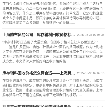
在当今追求可持续发展与环保的时代，资源的合理利用成为了各行各
业关注的焦点。而二手库存辅料回收，无疑是在这一浪潮中崭露头角
的明智之举。什么是二手库存辅料回收呢？简单来说，它是指将企业
或个人手中闲置未用、积压库存的各类辅料进行回收再利用的过程。
这些辅料涵盖了众多领域，从服装行业的拉链......
上海腾布贸易公司：库存辅料回收价格标准及评估全解析
2025-05-31 07:06:36
“库存辅料积压占用了大量资金，但回收价格却总让人心里没底？”
——这是许多服装、箱包、鞋帽类企业面临的共同难题。作为上海地
区专业的库存处理服务商，上海腾布贸易公司凭借十年行业经验，以
透明化定价体系和高效服务流程，为企业提供精准的库存辅料回收解
决方案。本文将深入解析影响回收价格的核......
库存辅料回收价格怎么算合适——上海腾布贸易公司
2025-05-30 07:07:15
在商业的海洋中，库存辅料的处理常常让企业主们颇为头疼，而库存
辅料回收价格的确定，更是其中的关键谜题。对于上海地区的众多企
业来说，找到一家靠谱且能给出合理回收价格的公司至关重要，上海
腾布贸易公司正是在这样的需求下走进我们的视野。...
探寻常州库存辅料回收公司的地址与电话：资源循环的关键节点
2025-05-29 17:19:47