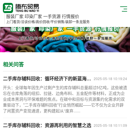
服装厂家 印染厂家 一手货源 行情报价
上门看货/洽谈价格/高价回收/平价销售/装卸一条龙服务
相关问答
二手库存辅料回收：循环经济下的新蓝海与实战指南
2025-05-18 10:19:24
开头：全球每年因生产过剩产生的库存辅料总量超过5亿吨，这些被遗
忘在仓库角落的纽扣、拉链、边角布料、五金配件等材料，正成为企
业成本黑洞与环保难题的焦点。在碳中和目标与资源集约化需求的双
重驱动下，*二手库存辅料回收*行业悄然崛起——它不仅为企业开辟
了闲置资产变现通道，更构建起从“废弃......
二手库存辅料回收：资源再利用的智慧之选
2025-05-18 10:11:09