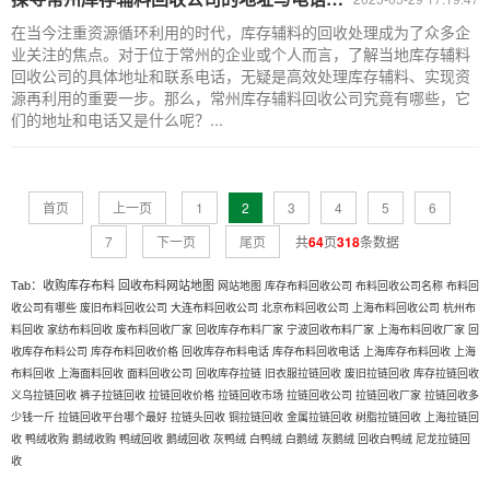
在当今注重资源循环利用的时代，库存辅料的回收处理成为了众多企
业关注的焦点。对于位于常州的企业或个人而言，了解当地库存辅料
回收公司的具体地址和联系电话，无疑是高效处理库存辅料、实现资
源再利用的重要一步。那么，常州库存辅料回收公司究竟有哪些，它
们的地址和电话又是什么呢？...
首页
上一页
1
2
3
4
5
6
7
下一页
尾页
共
64
页
318
条数据
Tab：
收购库存布料
回收布料网站地图
网站地图
库存布料回收公司
布料回收公司名称
布料回
收公司有哪些
废旧布料回收公司
大连布料回收公司
北京布料回收公司
上海布料回收公司
杭州布
料回收
家纺布料回收
废布料回收厂家
回收库存布料厂家
宁波回收布料厂家
上海布料回收厂家
回
收库存布料公司
库存布料回收价格
回收库存布料电话
库存布料回收电话
上海库存布料回收
上海
布料回收
上海面料回收
面料回收公司
回收库存拉链
旧衣服拉链回收
废旧拉链回收
库存拉链回收
义乌拉链回收
裤子拉链回收
拉链回收价格
拉链回收市场
拉链回收公司
拉链回收厂家
拉链回收多
少钱一斤
拉链回收平台哪个最好
拉链头回收
铜拉链回收
金属拉链回收
树脂拉链回收
上海拉链回
收
鸭绒收购
鹅绒收购
鸭绒回收
鹅绒回收
灰鸭绒
白鸭绒
白鹅绒
灰鹅绒
回收白鸭绒
尼龙拉链回
收