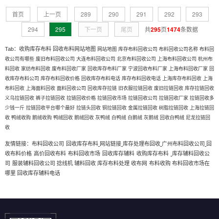
首页
上一页
289
290
291
292
293
294
295
下一页
尾页
共
295
页
1474
条数据
Tab：
收购库存布料
回收布料网站地图
网站地图
库存布料回收公司
布料回收公司名称
布料回
收公司有哪些
废旧布料回收公司
大连布料回收公司
北京布料回收公司
上海布料回收公司
杭州布
料回收
家纺布料回收
废布料回收厂家
回收库存布料厂家
宁波回收布料厂家
上海布料回收厂家
回
收库存布料公司
库存布料回收价格
回收库存布料电话
库存布料回收电话
上海库存布料回收
上海
布料回收
上海面料回收
面料回收公司
回收库存拉链
旧衣服拉链回收
废旧拉链回收
库存拉链回收
义乌拉链回收
裤子拉链回收
拉链回收价格
拉链回收市场
拉链回收公司
拉链回收厂家
拉链回收多
少钱一斤
拉链回收平台哪个最好
拉链头回收
铜拉链回收
金属拉链回收
树脂拉链回收
上海拉链回
收
鸭绒收购
鹅绒收购
鸭绒回收
鹅绒回收
灰鸭绒
白鸭绒
白鹅绒
灰鹅绒
回收白鸭绒
尼龙拉链回
收
布料回收公司
回收库存布料
网站链接
库存处理布回收
广州布料回收公司
回
友情链接：
收布料价格
高价回收布料
布料回收市场
回收库存辅料
收购库存布料
库存辅料回收公
司
服装辅料回收公司
捻线机
辅料回收
布料收购
布料回收市场在
库存布料处理
收布网
哪里
回收库存辅料电话