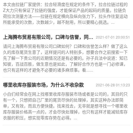
本文由拉链厂家提供：拉合轻滑度在规定的条件下，拉合拉链过程的
Z大力只有保证了拉链的强度，才能保证产品的起码的质量。拉链负
荷拉次测量方法——拉链在规定横向及纵向张力下，拉头作往复运动
所能承受的次数，次数越少，越不耐用，所以要精心挑选。...
上海腾布贸易有限公司，口碑与信誉，同行人都认可
2021-07-01 20:00:51
请问上海腾布贸易有限公司口碑如何？口碑和信誉怎么样？做了这么
久的库存尾货生意了，这样提问的人特别多，想要合作之前搜索一下
先了解一下贵公司的近期情况还是有必要的。孙子兵法中说道：知已
知彼，百战百胜，做生意也是如此，了解好合作方也是一门必修课，
也只有这样的才避免不必要的诸多麻烦事。看......
哪里收库存服装市场，为什么不收杂款
2021-06-28 01:13:23
小白们经常会在网上找哪里收库存服装市场或者是公司的，其目的只
有一个，只想把自己厂里的尾货尽快的处理掉，其实这种办法即简
单，又有效，而且方便快捷。找来找去，无非就是想寻找一个哪里收
库存服装价格高一点的，才会尽快处理掉，也只有这样才能减轻库存
衣服的积压，想实现零库存势在必得。...