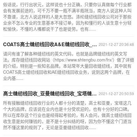
俗话说，行行出状元，这样说也十分正确，只要你认真做每个行业都
会有发展前途的，可千万不要一瓶不满半瓶咣当，南方人说这种人叫
不靠谱，北方人说这样的人是大忽悠。涤纶缝纫线回收公司对于那些
业余不怎么专业的生意基本不接订单，因为和懂行的人谈生意十分轻
松愉快，不懂的人嘴都说干了也是徒劳。也有......
COATS高士缝纫线回收A&E缝纫线回收_库存缝纫线回收网站
2021-12-27 20:36:48
请问有谁了解各种缝纫线的英文代码，也就是品牌缝纫线的英文写
法。库存缝纫线回收网站（https://www.shtengbu.com/frx/）做了详细
的介绍，特别是一些知名品牌。本站常年大量回收缝纫线，其中就有
COATS高士缝纫线回收和AE缝纫线回收业务，说到这两个品牌，在
业内基......
高士缝纫线回收_亚曼缝纫线回收_宝塔缝纫线回收厂家
2021-12-27 20:50:59
所有接触缝纫线回收行业的人都十分的清楚，高士和亚曼，宝塔这几
个大的品牌，应该说在业内也是十分受欢迎的，也有十分好的口碑。
所以在库存这个行业也是经得起考验的，有人会问，做高士缝纫线回
收生意是如何赚钱的，是不是十分纠结的呀，因为你不懂这个门道当
然不懂这里的规则了，无论是亚曼缝纫线回收......