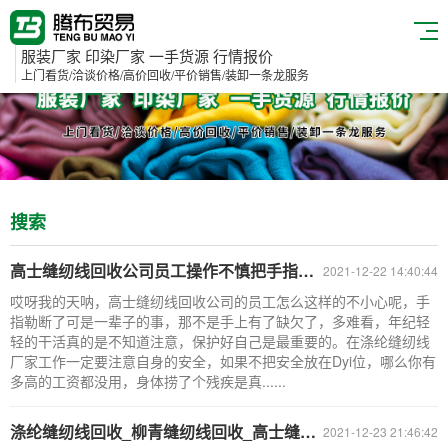
服装厂家 印染厂家 一手货源 行情报价
上门看货/洽谈价格/高价回收/平价销售/装卸一条龙服务
搜索
高士缝纫线回收公司员工操作不慎把手指勒断
2021-12-22 14:40:44
哎呀我的天呐，高士缝纫线回收公司的员工怎么这样的不小心呢，手
指勒断了可是一辈子的事，那不是手上有了缺欠了，多难看，年纪轻
轻的干活真的是不知道注意，保护好自己是最重要的。在涤纶缝纫线
厂家工作一定要注意自身的安全，如果不把安全放在Dyi位，哪么你有
多高的工资都没用，身体捞了个残疾是真......
涤纶缝纫线回收_柳青缝纫线回收_高士缝纫线回收公司
2021-12-23 21:46:42